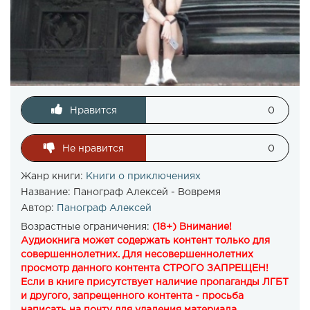
Нравится
0
Не нравится
0
Жанр книги:
Книги о приключениях
Название:
Панограф Алексей - Вовремя
Автор:
Панограф Алексей
Возрастные ограничения:
(18+) Внимание!
Аудиокнига может содержать контент только для
совершеннолетних. Для несовершеннолетних
просмотр данного контента СТРОГО ЗАПРЕЩЕН!
Если в книге присутствует наличие пропаганды ЛГБТ
и другого, запрещенного контента - просьба