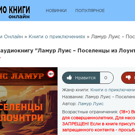
НОВИНКИ
ПОПУЛЯРНОЕ
и Онлайн
»
Книги о приключениях
» Ламур Луис – Пос
аудиокнигу "Ламур Луис – Поселенцы из Лоунт
Нравится
0
Жанр книги:
Книги о приключен
Название:
Ламур Луис – Поселен
Автор:
Ламур Луис
Возрастные ограничения:
(18+) 
для совершеннолетних. Для нес
ЗАПРЕЩЕН! Если в книге присутс
запрещенного контента - просьба