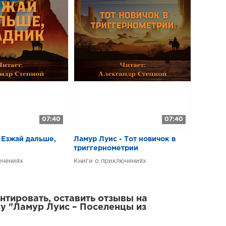
07:40
07:40
 Езжай дальше,
Ламур Луис - Тот новичок в
триггернометрии
ючениях
Книги о приключениях
тировать, оставить отзывы на
у "Ламур Луис – Поселенцы из