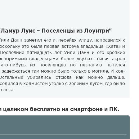
"Ламур Луис – Поселенцы из Лоунтри"
Уили Данн заметил его и, перейдя улицу, направился к
поскольку это была первая встреча владельца «Хата» и
 Последние пятнадцать лет Уили Данн и его крепкие
оспоримыми владельцами более двухсот тысяч акров
кто-нибудь из поселенцев по незнанию пытался
о задержаться там можно было только в могиле. И кое-
Остальные убирались отсюда как можно дальше.
елился в холмистом уголке с зеленым лугом, где было
о леса.
 целиком бесплатно на смартфоне и ПК.