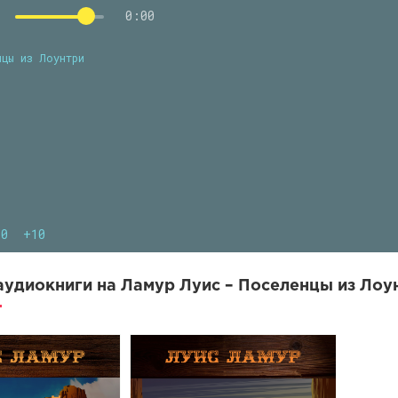
0:00
нцы из Лоунтри
10
+10
удиокниги на Ламур Луис – Поселенцы из Лоун