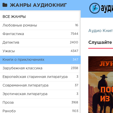
ЖАНРЫ АУДИОКНИГ
ВСЕ ЖАНРЫ
Любовные романы
16
Аудио Книг
Фантастика
7544
Слушайте 
Детектив
2400
Ужасы
4347
Книги о приключениях
347
Зарубежная классика
2358
Европейская старинная литература
3
Современная литература
37
Эротическая литература
3
Проза
3168
Ранобэ
1103