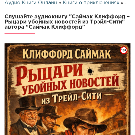
Аудио Книги Онлайн
»
Книги о приключениях
» Саймак Клиффорд – Рыцари убойных новостей из Трэйл-Сити | 25942
Слушайте аудиокнигу "Саймак Клиффорд –
Рыцари убойных новостей из Трэйл-Сити"
автора "Саймак Клиффорд"