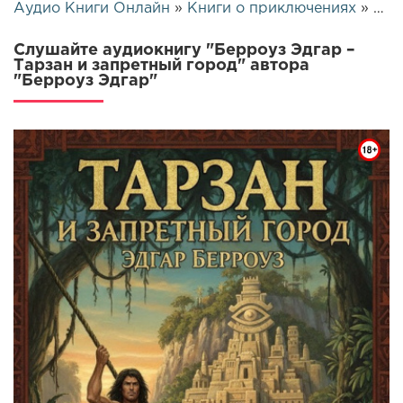
Аудио Книги Онлайн
»
Книги о приключениях
» Берроуз Эдгар – Тарзан и запретный город | 26111
Слушайте аудиокнигу "Берроуз Эдгар –
Тарзан и запретный город" автора
"Берроуз Эдгар"