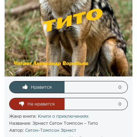
Нравится
0
Не нравится
0
Жанр книги:
Книги о приключениях
Название:
Эрнест Сетон Томпсон – Тито
Автор:
Сетон-Томпсон Эрнест