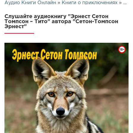
Аудио Книги Онлайн
»
Книги о приключениях
» Эрнест Сетон Томпсон – Тито | 26128
Слушайте аудиокнигу "Эрнест Сетон
Томпсон – Тито" автора "Сетон-Томпсон
Эрнест"