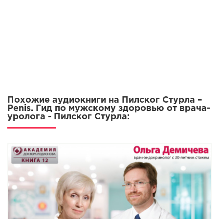
11
12
13
14
15
Похожие аудиокниги на Пилског Стурла –
Penis. Гид по мужскому здоровью от врача-
уролога - Пилског Стурла: