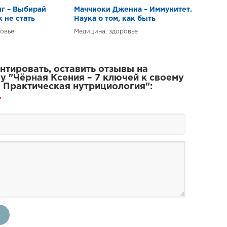
иг – Выбирай
Маччиоки Дженна – Иммунитет.
к не стать
Наука о том, как быть
 больным:
здоровым
овье
Медицина, здоровье
шведская система
тировать, оставить отзывы на
у "Чёрная Ксения – 7 ключей к своему
 Практическая нутрициология":