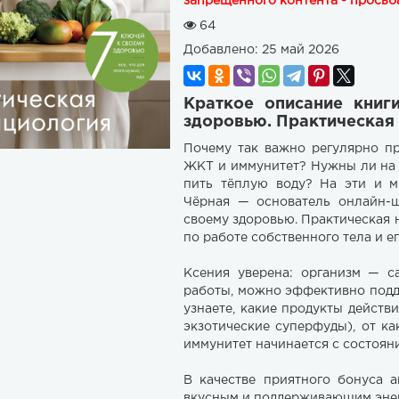
запрещенного контента - просьба
64
Добавлено:
25 май 2026
Краткое описание книг
здоровью. Практическая
Почему так важно регулярно пр
ЖКТ и иммунитет? Нужны ли на 
пить тёплую воду? На эти и м
Чёрная — основатель онлайн-ш
своему здоровью. Практическая 
по работе собственного тела и е
Ксения уверена: организм — с
работы, можно эффективно подд
узнаете, какие продукты действ
экзотические суперфуды), от к
иммунитет начинается с состоян
В качестве приятного бонуса 
вкусным и поддерживающим энер