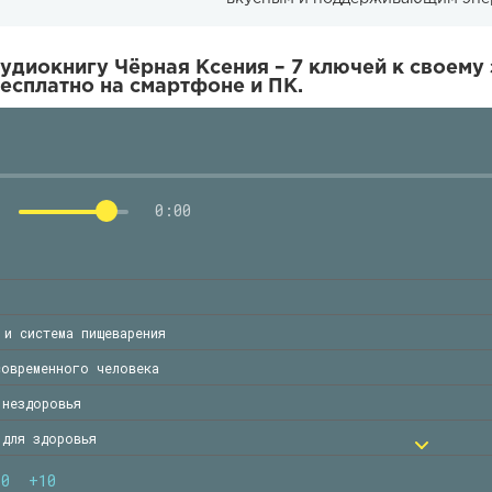
удиокнигу Чёрная Ксения – 7 ключей к своему
есплатно на смартфоне и ПК.
0:00
 и система пищеварения
современного человека
 нездоровья
 для здоровья
 и минеральные вещества
10
+10