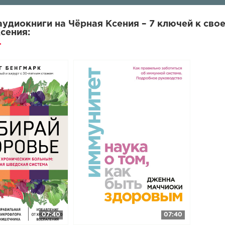
условия восстановления организма
ие
удиокниги на Чёрная Ксения – 7 ключей к сво
Ксения:
07:40
07:40