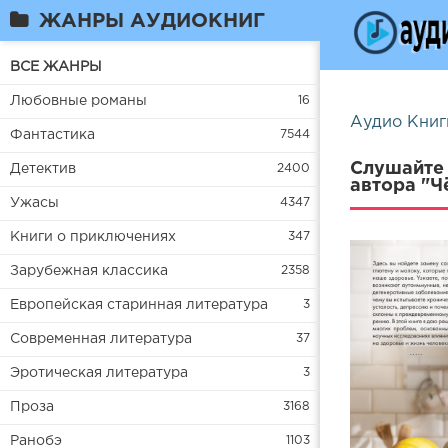
ЖАНРЫ АУДИОКНИГ
ВСЕ ЖАНРЫ
Любовные романы
16
Аудио Книг
Фантастика
7544
Слушайте 
Детектив
2400
автора "Ч
Ужасы
4347
Книги о приключениях
347
Зарубежная классика
2358
Европейская старинная литература
3
Современная литература
37
Эротическая литература
3
Проза
3168
Ранобэ
1103