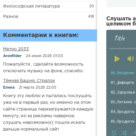
Философская литература
20
Разное
418
Слушать а
целиком б
Комментарии к книгам:
Title
Метро 2033
Aronfilder
24 июня 2026 01:03
Пожалуйста , сделайте возможность
отключать музыку на фоне, спасибо.
00_Введение
​​Тёмная Башня. Стрелок
01_Дефициты
Елена
21 марта 2026 22:05
02_Здоровье
Книгу эту люблю и пыталась послушать
03_Питание 
уже не в первый раз, но именно на этом
сайте страница перезагружается каждую
04_Продукты
минуту, из-за рекламы наверное,
05_Продукты
слушать невозможно(( пошла искать
дальше нормальный сайт
06_Витамины
-