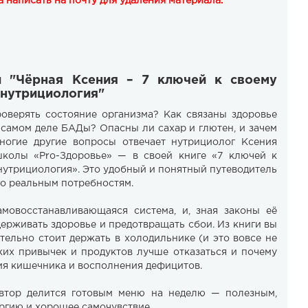
 написать на почту для удаления материала.
и "Чёрная Ксения – 7 ключей к своему
 нутрициология"
оверять состояние организма? Как связаны здоровье
самом деле БАДы? Опасны ли сахар и глютен, и зачем
ногие другие вопросы отвечает нутрициолог Ксения
колы «Pro-Здоровье» — в своей книге «7 ключей к
нутрициология». Это удобный и понятный путеводитель
го реальным потребностям.
амовосстанавливающаяся система, и, зная законы её
ерживать здоровье и предотвращать сбои. Из книги вы
ительно стоит держать в холодильнике (и это вовсе не
аких привычек и продуктов лучше отказаться и почему
ия кишечника и восполнения дефицитов.
автор делится готовым меню на неделю — полезным,
гию и хорошее самочувствие.