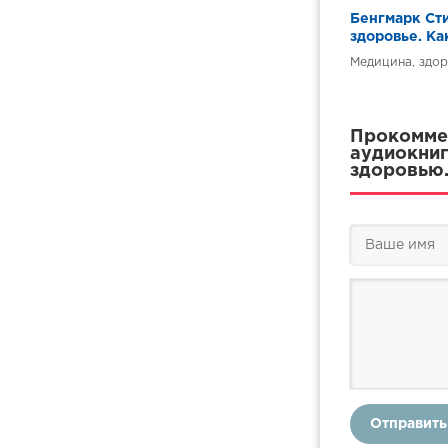
Бенгмарк Ст
здоровье. Ка
хроническим
Медицина, здор
уникальная 
Прокоммен
аудиокниг
здоровью.
Отправить