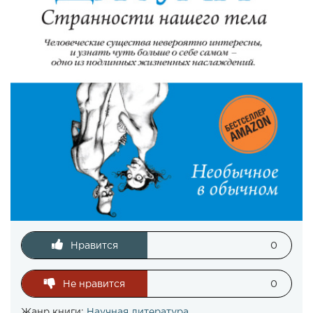
Нравится
0
Не нравится
0
Жанр книги:
Научная литература