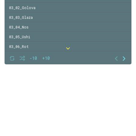
03_02_Golova
03_03_Glaza
03_04_Nos
03_05_Ushi
03_06_Rot
03_07_Kozha
-10
+10