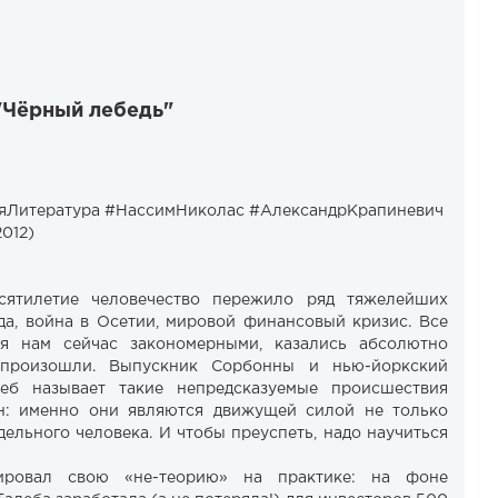
"Чёрный лебедь"
яЛитература #НассимНиколас #АлександрКрапиневич
2012)
сятилетие человечество пережило ряд тяжелейших
ода, война в Осетии, мировой финансовый кризис. Все
ся нам сейчас закономерными, казались абсолютно
произошли. Выпускник Сорбонны и нью-йоркский
еб называет такие непредсказуемые происшествия
н: именно они являются движущей силой не только
дельного человека. И чтобы преуспеть, надо научиться
ировал свою «не-теорию» на практике: на фоне