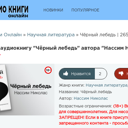
НОВИНКИ
ПОПУЛЯРНОЕ
и Онлайн
»
Научная литература
» Чёрный лебедь | 26
аудиокнигу "Чёрный лебедь" автора "Нассим 
Нравится
2
Жанр книги:
Научная литература
Название:
Чёрный лебедь
Автор:
Нассим Николас
Возрастные ограничения:
(18+) 
для совершеннолетних. Для нес
ЗАПРЕЩЕН! Если в книге присутс
запрещенного контента - просьба