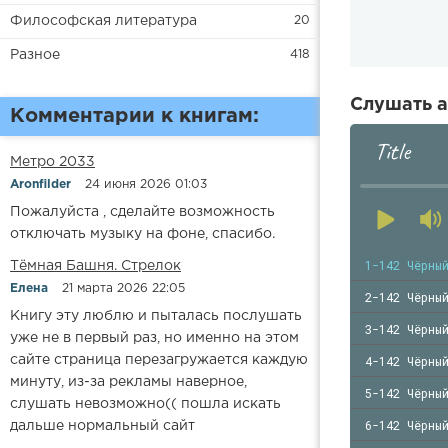
Философская литература
20
Разное
418
Слушать а
Комментарии к книгам:
Title
Метро 2033
Aronfilder
24 июня 2026 01:03
Пожалуйста , сделайте возможность
отключать музыку на фоне, спасибо.
1-142 Чёрны
​​Тёмная Башня. Стрелок
Елена
21 марта 2026 22:05
2-142 Чёрны
Книгу эту люблю и пыталась послушать
3-142 Чёрны
уже не в первый раз, но именно на этом
4-142 Чёрны
сайте страница перезагружается каждую
минуту, из-за рекламы наверное,
5-142 Чёрны
слушать невозможно(( пошла искать
6-142 Чёрны
дальше нормальный сайт