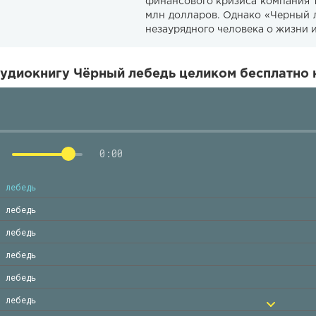
финансового кризиса компания Т
млн долларов. Однако «Черный 
незаурядного человека о жизни и 
удиокнигу Чёрный лебедь целиком бесплатно 
0:00
й лебедь
й лебедь
й лебедь
й лебедь
й лебедь
й лебедь