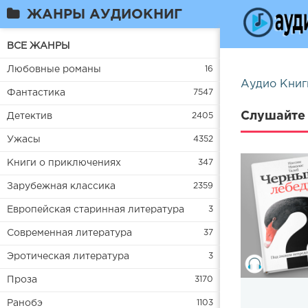
ЖАНРЫ АУДИОКНИГ
ВСЕ ЖАНРЫ
Любовные романы
16
Аудио Книг
Фантастика
7547
Слушайте 
Детектив
2405
Ужасы
4352
Книги о приключениях
347
Зарубежная классика
2359
Европейская старинная литература
3
Современная литература
37
Эротическая литература
3
Проза
3170
Ранобэ
1103