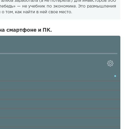
алеба заработала (а не потеряла!) для инвесторов 500
лебедь» — не учебник по экономике. Это размышления
о том, как найти в ней свое место.
на смартфоне и ПК.