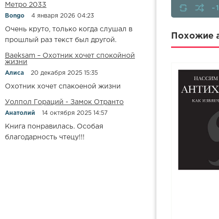
7-142 Чёрны
Метро 2033
-
Bongo
4 января 2026 04:23
8-142 Чёрны
Очень круто, только когда слушал в
9-142 Чёрны
Похожие а
прошлый раз текст был другой.
10-142 Чёрн
Baeksam – Охотник хочет спокойной
жизни
11-142 Чёрн
Алиса
20 декабря 2025 15:35
12-142 Чёрн
Охотник хочет спакоеной жизни
13-142 Чёрн
Уолпол Гораций - Замок Отранто
14-142 Чёрн
Анатолий
14 октября 2025 14:57
Книга понравилась. Особая
15-142 Чёрн
благодарность чтецу!!!
16-142 Чёрн
17-142 Чёрн
18-142 Чёрн
19-142 Чёрн
20-142 Чёрн