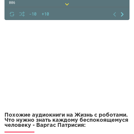
006
007
-10
+10
008
009
010
011
012
013
014
015
Похожие аудиокниги на Жизнь с роботами.
Что нужно знать каждому беспокоящемуся
человеку - Варгас Патрисия: