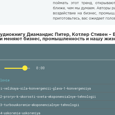
поймать этот тренд, открываю
ближе, чем мы думаем. Авторы 
воздействие на бизнес, промыш
приготовьтесь, вас ожидает голо
удиокнигу Диамандис Питер, Котлер Стивен – 
и меняют бизнес, промышленность и нашу жизн
0:00
slovie
-i-velikaya-sila-konvergencii-glava-1-konvergenciya
-2-proryv-k-skorosti-sveta-eksponencialnye-tehnologii
-3-turbouskorenie-eksponencialnye-tehnologii
-4-uskorenie-uskoreniya