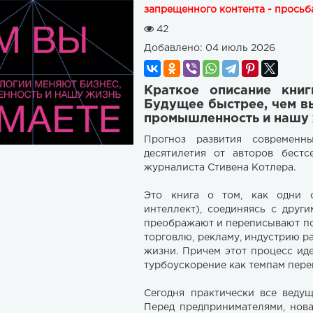
запрещенного контента - просьба
42
Добавлено:
04 июль 2026
Краткое описание кни
Будущее быстрее, чем вы
промышленность и нашу 
Прогноз развития современ
десятилетия от авторов бест
журналиста Стивена Котлера.
Это книга о том, как одни с
интеллект), соединяясь с друг
преображают и переписывают п
торговлю, рекламу, индустрию р
жизни. Причем этот процесс ид
турбоускорение как темпам перем
Сегодня практически все веду
Перед предпринимателями, нова