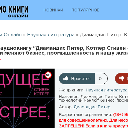
НОВИНКИ
ПОПУЛЯРНОЕ
и Онлайн
»
Научная литература
» Диамандис Питер, Котлер Стивен – Будуще
аудиокнигу "Диамандис Питер, Котлер Стивен 
и меняют бизнес, промышленность и нашу жиз
Нравится
0
Жанр книги:
Научная литература
Название:
Диамандис Питер, Котл
технологии меняют бизнес, про
Автор:
Диамандис Питер
Возрастные ограничения:
(18+) 
для совершеннолетних. Для нес
ЗАПРЕЩЕН! Если в книге присутс