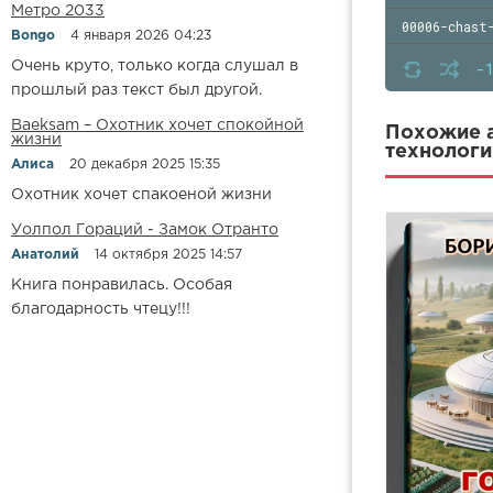
Метро 2033
00006-chast
Bongo
4 января 2026 04:23
00007-glava
-
Очень круто, только когда слушал в
прошлый раз текст был другой.
00008-glava
Baeksam – Охотник хочет спокойной
00009-glava
Похожие а
жизни
технологи
Алиса
20 декабря 2025 15:35
00010-glava
Охотник хочет спакоеной жизни
00011-glava
Уолпол Гораций - Замок Отранто
00012-glava
Анатолий
14 октября 2025 14:57
00013-glava
Книга понравилась. Особая
00014-chast
благодарность чтецу!!!
00015-glava
00016-posle