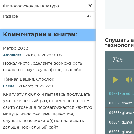
Философская литература
20
Разное
418
Комментарии к книгам:
Слушать а
технологи
Метро 2033
Aronfilder
24 июня 2026 01:03
Title
Пожалуйста , сделайте возможность
отключать музыку на фоне, спасибо.
​​Тёмная Башня. Стрелок
Елена
21 марта 2026 22:05
00001-predi
Книгу эту люблю и пыталась послушать
уже не в первый раз, но именно на этом
00002-chast
сайте страница перезагружается каждую
00003-glava
минуту, из-за рекламы наверное,
слушать невозможно(( пошла искать
00004-glava
дальше нормальный сайт
00005-glava