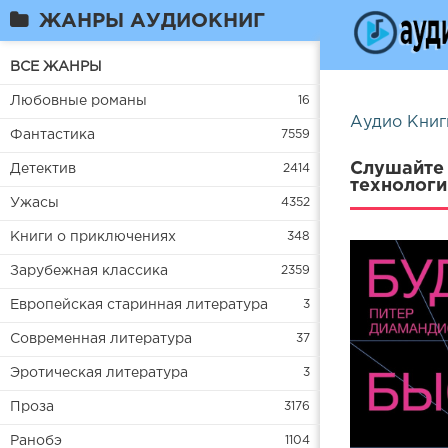
ЖАНРЫ АУДИОКНИГ
ВСЕ ЖАНРЫ
Любовные романы
16
Аудио Книг
Фантастика
7559
Слушайте 
Детектив
2414
технологи
Ужасы
4352
Книги о приключениях
348
Зарубежная классика
2359
Европейская старинная литература
3
Современная литература
37
Эротическая литература
3
Проза
3176
Ранобэ
1104