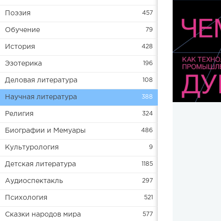
Поэзия
457
Обучение
79
История
428
Эзотерика
196
Деловая литература
108
Научная литература
388
Религия
324
Биографии и Мемуары
486
Культурология
9
Детская литература
1185
Аудиоспектакль
297
Психология
521
Сказки народов мира
577