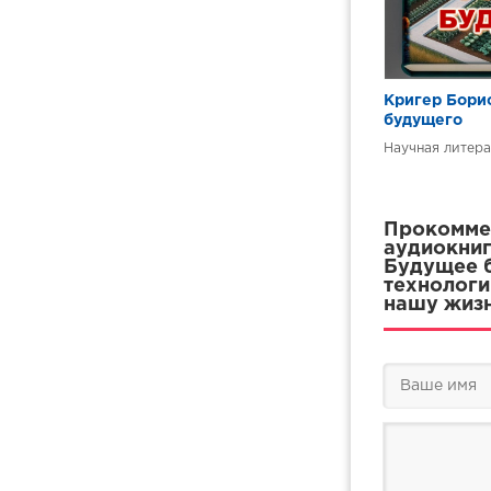
Кригер Борис
будущего
Научная литера
Прокоммен
аудиокниг
Будущее б
технологи
нашу жизн