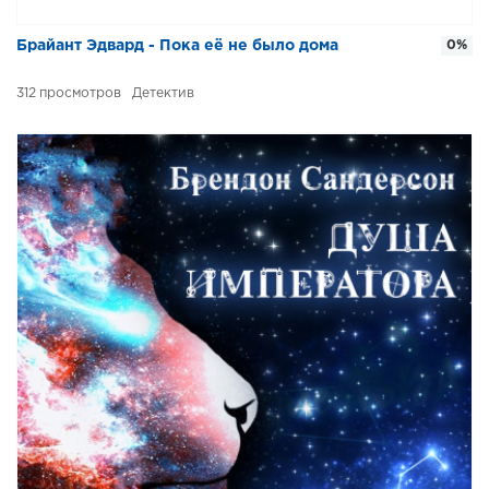
Брайант Эдвард - Пока её не было дома
0%
312
Детектив