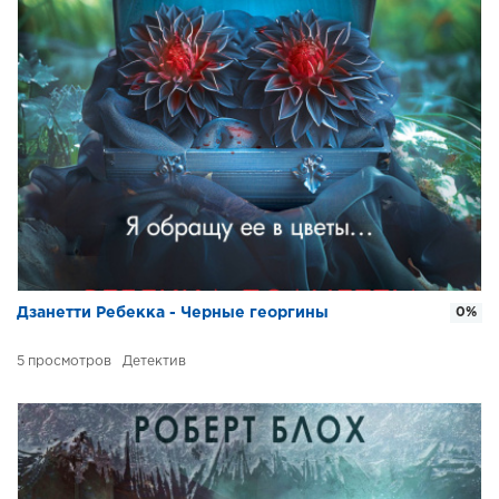
Дзанетти Ребекка - Черные георгины
0%
5
Детектив