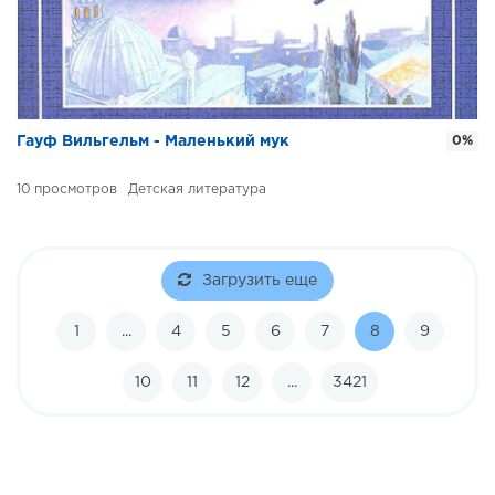
Гауф Вильгельм - Маленький мук
0%
10
Детская литература
Загрузить еще
1
...
4
5
6
7
8
9
10
11
12
...
3421