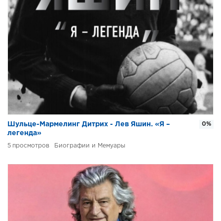
Шульце-Мармелинг Дитрих - Лев Яшин. «Я –
0%
легенда»
5
Биографии и Мемуары