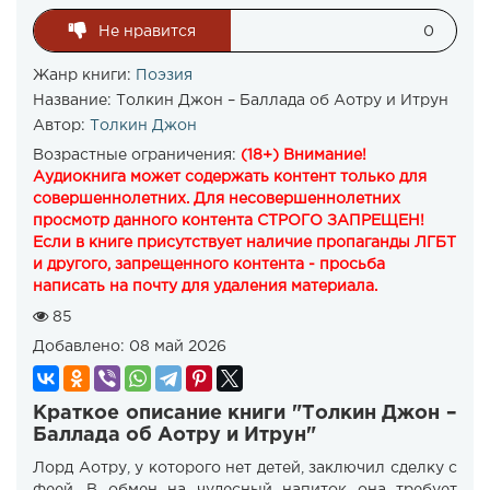
Не нравится
0
Жанр книги:
Поэзия
Название:
Толкин Джон – Баллада об Аотру и Итрун
Автор:
Толкин Джон
Возрастные ограничения:
(18+) Внимание!
Аудиокнига может содержать контент только для
совершеннолетних. Для несовершеннолетних
просмотр данного контента СТРОГО ЗАПРЕЩЕН!
Если в книге присутствует наличие пропаганды ЛГБТ
и другого, запрещенного контента - просьба
написать на почту для удаления материала.
85
Добавлено:
08 май 2026
Краткое описание книги "Толкин Джон –
Баллада об Аотру и Итрун"
Лорд Аотру, у которого нет детей, заключил сделку с
феей. В обмен на чудесный напиток она требует