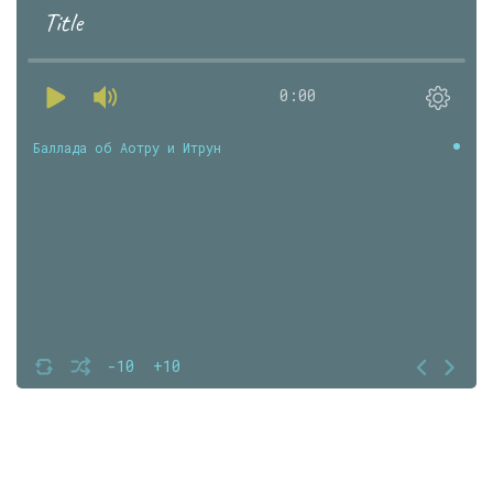
Title
0:00
Баллада об Аотру и Итрун
-10
+10