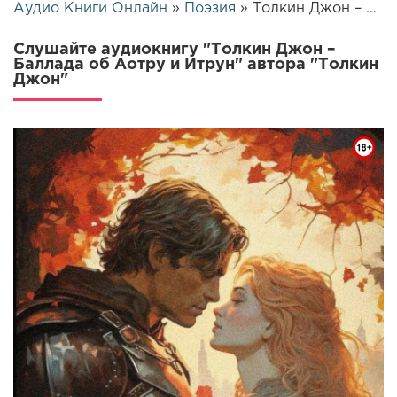
Аудио Книги Онлайн
»
Поэзия
» Толкин Джон – Баллада об Аотру и Итрун | 25432
Слушайте аудиокнигу "Толкин Джон –
Баллада об Аотру и Итрун" автора "Толкин
Джон"