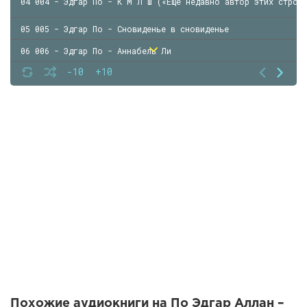
04 004 - Эдгар По - К М Л Ш («Еще недавно автор этих строк
05 005 - Эдгар По - Сновиденье в сновиденье
06 006 - Эдгар По - Аннабель Ли
-10
+10
07 007 - Эдгар По - «Счастливый день»
08 008 - Эдгар По - Сонет к науке
09 009 - Эдгар По - Спящая
10 010 - Эдгар По - Колизей
11 011 - Эдгар По - Червь-победитель
12 012 - Эдгар По - Эльдорадо
13 013 - Эдгар По - Сонет к моей матери
14 014 - С Рахманинов - Колокола - поэма для солистов, хор
Похожие аудиокниги на По Эдгар Аллан –