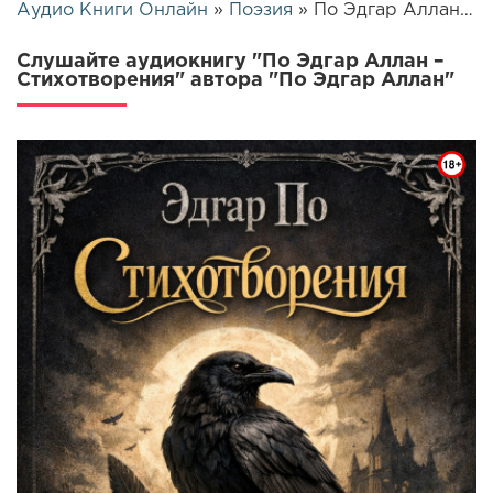
Аудио Книги Онлайн
»
Поэзия
» По Эдгар Аллан – Стихотворения | 25496
Слушайте аудиокнигу "По Эдгар Аллан –
Стихотворения" автора "По Эдгар Аллан"