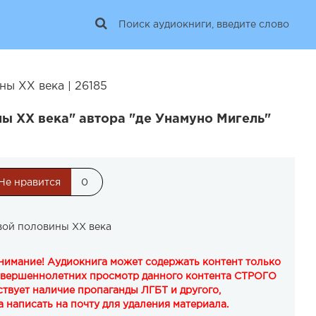
ны XX века | 26185
ы XX века" автора "де Унамуно Мигель"
Не нравится
0
вой половины XX века
Внимание! Аудиокнига может содержать контент только
овершеннолетних просмотр данного контента СТРОГО
твует наличие пропаганды ЛГБТ и другого,
 написать на почту для удаления материала.