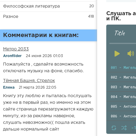
Философская литература
20
Слушать а
Разное
418
и ПК.
Title
Комментарии к книгам:
Метро 2033
Aronfilder
24 июня 2026 01:03
Пожалуйста , сделайте возможность
001 - Мигел
отключать музыку на фоне, спасибо.
002 - Мигел
​​Тёмная Башня. Стрелок
003 - Мигел
Елена
21 марта 2026 22:05
Книгу эту люблю и пыталась послушать
004 - Мигел
уже не в первый раз, но именно на этом
005 - Антон
сайте страница перезагружается каждую
006 - Антон
минуту, из-за рекламы наверное,
слушать невозможно(( пошла искать
007 - Антон
-
дальше нормальный сайт
008 - Антон