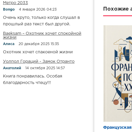
Метро 2033
009 - Антон
Похожие а
Bongo
4 января 2026 04:23
Очень круто, только когда слушал в
010 - Антон
прошлый раз текст был другой.
011 - Хуан 
Baeksam – Охотник хочет спокойной
012 - Хуан 
жизни
Алиса
20 декабря 2025 15:35
013 - Хуан 
Охотник хочет спакоеной жизни
014 - Хуан 
Уолпол Гораций - Замок Отранто
015 - Хуан 
Анатолий
14 октября 2025 14:57
016 - Хуан 
Книга понравилась. Особая
благодарность чтецу!!!
017 - Хуан 
018 - Федер
019 - Федер
020 - Федер
021 - Федер
Французская
022 - Федер