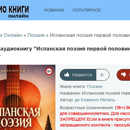
НОВИНКИ
ПОПУЛЯРНОЕ
и Онлайн
»
Поэзия
» Испанская поэзия первой полови
аудиокнигу "Испанская поэзия первой половин
Нравится
0
Жанр книги:
Поэзия
Название:
Испанская поэзия пер
Автор:
де Унамуно Мигель
Возрастные ограничения:
(18+) 
для совершеннолетних. Для нес
ЗАПРЕЩЕН! Если в книге присутс
запрещенного контента - просьба