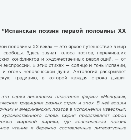
 "Испанская поэзия первой половины XX
вой половины XX века» — это яркое путешествие в мир
й свободы. Здесь звучат голоса поэтов, переживших
нских конфликтов и художественных революций, — от
 экспрессии. В этих стихах — солнце и тень Испании,
а и огонь человеческой души. Антология раскрывает
ескую традицию, в которой каждая строка дышит
это серия виниловых пластинок фирмы «Мелодия»,
ческим традициям разных стран и эпох. В неё вошли
точных и американских поэтов в исполнении известных
 художественного слова. Серия представляет собой
логию мировой лирики, где классическая поэзия
ьное чтение и бережно составленные литературные