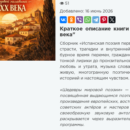
51
Добавлено:
16 июнь 2026
Краткое описание книги
века"
Сборник «Испанская поэзия пер
страсти, трагедии и внутренне
бурное время перемен, гражда
тонкой лирики до пронзительной
любовь и утрата, музыка слов
живую, многогранную поэтич
историей и настоящим чувством.
«Шедевры мировой поэзии» — 
посвящённая выдающимся поэти
произведения европейских, вос
советских актёров и мастеров
своеобразную звуковую анто
раскрывается через выразител
программы.