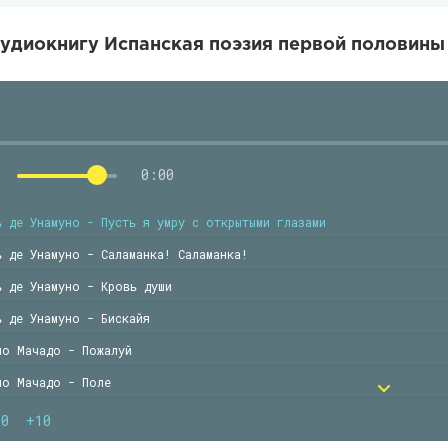
удиокнигу Испанская поэзия первой половины
0:00
ь де Унамуно - Пусть я умру с открытыми глазами
ь де Унамуно - Саламанка! Саламанка!
ь де Унамуно - Кровь души
ь де Унамуно - Бискайя
ио Мачадо - Пожалуй
ио Мачадо - Поле
ио Мачадо - X. Р. Хименесу
10
+10
ио Мачадо - Лавр и под ним скамьи позеленелый..