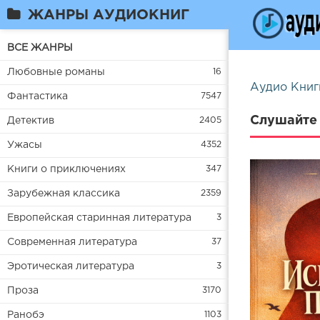
ЖАНРЫ АУДИОКНИГ
ВСЕ ЖАНРЫ
Любовные романы
16
Аудио Книг
Фантастика
7547
Слушайте 
Детектив
2405
Ужасы
4352
Книги о приключениях
347
Зарубежная классика
2359
Европейская старинная литература
3
Современная литература
37
Эротическая литература
3
Проза
3170
Ранобэ
1103