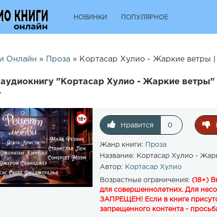
НОВИНКИ
ПОПУЛЯРНОЕ
и Онлайн
»
Проза
» Кортасар Хулио - Жаркие ветры |
аудиокнигу "Кортасар Хулио - Жаркие ветры"
Нравится
0
Жанр книги:
Проза
Название:
Кортасар Хулио - Жар
Автор:
Кортасар Хулио
Возрастные ограничения:
(18+) 
для совершеннолетних. Для нес
ЗАПРЕЩЕН! Если в книге присутс
запрещенного контента - просьба