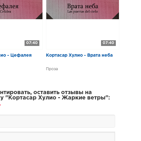
07:40
07:40
лио - Цефалея
Кортасар Хулио - Врата неба
Проза
тировать, оставить отзывы на
у "Кортасар Хулио - Жаркие ветры":