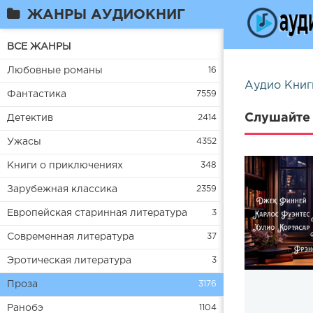
ЖАНРЫ АУДИОКНИГ
ВСЕ ЖАНРЫ
Любовные романы
16
Аудио Книг
Фантастика
7559
Слушайте 
Детектив
2414
Ужасы
4352
Книги о приключениях
348
Зарубежная классика
2359
Европейская старинная литература
3
Современная литература
37
Эротическая литература
3
Проза
3176
Ранобэ
1104