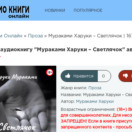
НОВИНКИ
ПОПУЛЯРНОЕ
и Онлайн
»
Проза
» Мураками Харуки – Светлячок | 1
аудиокнигу "Мураками Харуки – Светлячок" а
Нравится
0
Жанр книги:
Проза
Название:
Мураками Харуки – Св
Автор:
Мураками Харуки
Возрастные ограничения:
(18+) 
для совершеннолетних. Для нес
ЗАПРЕЩЕН! Если в книге присутс
запрещенного контента - просьба