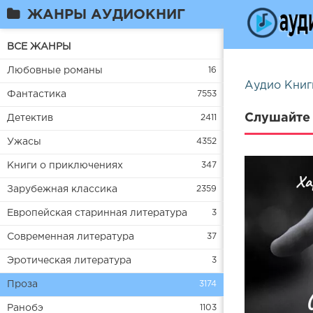
ЖАНРЫ АУДИОКНИГ
ВСЕ ЖАНРЫ
Любовные романы
16
Аудио Книг
Фантастика
7553
Слушайте 
Детектив
2411
Ужасы
4352
Книги о приключениях
347
Зарубежная классика
2359
Европейская старинная литература
3
Современная литература
37
Эротическая литература
3
Проза
3174
Ранобэ
1103