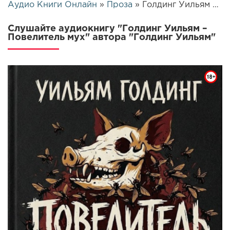
Аудио Книги Онлайн
»
Проза
» Голдинг Уильям – Повелитель мух | 24696
Слушайте аудиокнигу "Голдинг Уильям –
Повелитель мух" автора "Голдинг Уильям"