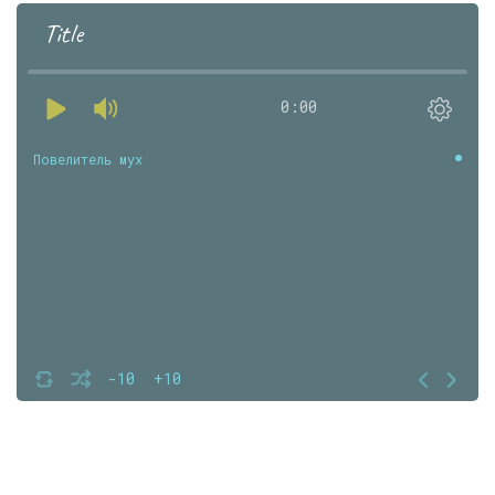
Title
0:00
Повелитель мух
-10
+10