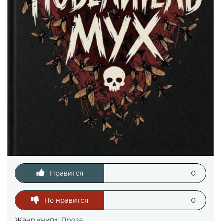
Нравится
0
Не нравится
0
Жанр книги:
Проза