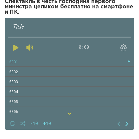
Спектакль в честь господина первого
министра целиком бесплатно на смартфоне
и ПК.
Title
0:00
0001
0002
0003
0004
0005
0006
0007
-10
+10
0008