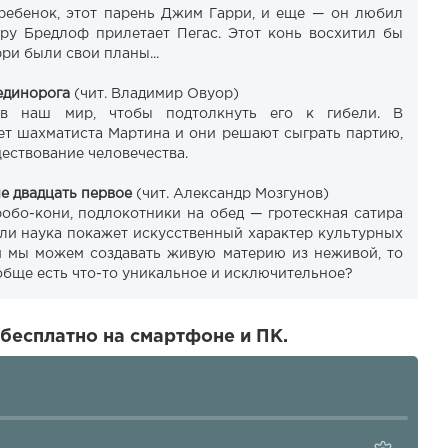
ребенок, этот парень Джим Гарри, и еще — он любил
ору Бредлоф прилетает Пегас. Этот конь восхитил бы
рри были свои планы...
единорога
(чит. Владимир Овуор)
 в наш мир, чтобы подтолкнуть его к гибели. В
ет шахматиста Мартина и они решают сыграть партию,
ествование человечества.
е двадцать первое
(чит. Александр Мозгунов)
бо-кони, подлокотники на обед — гротескная сатира
если наука покажет искусственный характер культурных
и мы можем создавать живую материю из неживой, то
ообще есть что-то уникальное и исключительное?
бесплатно на смартфоне и ПК.