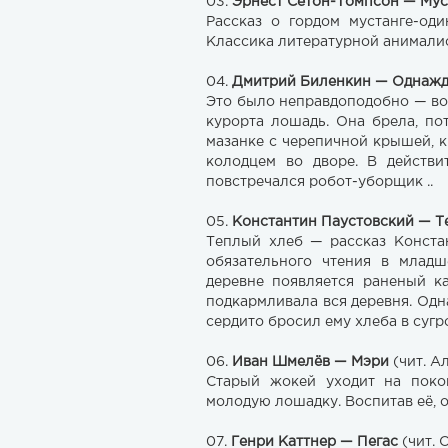
03.
Эрнест Сетон-Томпсон — Мус
Рассказ о гордом мустанге-оди
Классика литературной анимали
04.
Дмитрий Биленкин — Однаж
Это было неправдоподобно — во
курорта лошадь. Она брела, по
мазанке с черепичной крышей, 
колодцем во дворе. В действи
повстречался робот-уборщик ..
05.
Константин Паустовский — Т
Теплый хлеб — рассказ Констан
обязательного чтения в младш
деревне появляется раненый к
подкармливала вся деревня. Одн
сердито бросил ему хлеба в сугр
06.
Иван Шмелёв — Мэри
(чит. А
Старый жокей уходит на покой
молодую лошадку. Воспитав её, 
07.
Генри Каттнер — Пегас
(чит. 