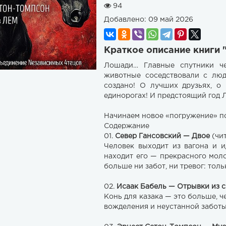
94
Добавлено:
09 май 2026
Краткое описание книги 
Лошади… Главные спутники че
животные соседствовали с люд
создано! О лучших друзьях, о
единорогах! И предстоящий год 
Начинаем новое «погружение» по
Содержание
01.
Север Гансовский — Двое
(чи
Человек выходит из вагона и и
находит его — прекрасного моло
больше ни забот, ни тревог: толь
02.
Исаак Бабель — Отрывки из 
Конь для казака — это больше, ч
вожделения и неустанной заботы