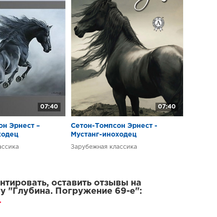
07:40
07:40
он Эрнест –
Сетон-Томпсон Эрнест -
ходец
Мустанг-иноходец
ассика
Зарубежная классика
тировать, оставить отзывы на
у "Глубина. Погружение 69-е":