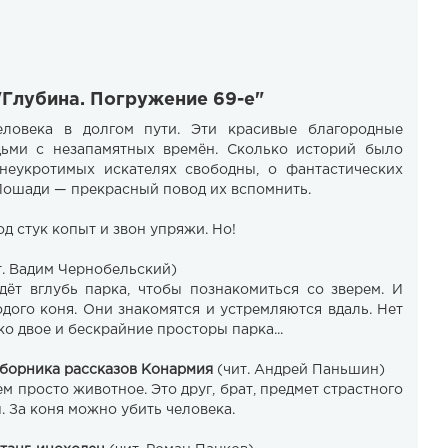
"Глубина. Погружение 69-е"
ловека в долгом пути. Эти красивые благородные
ьми с незапамятных времён. Сколько историй было
 неукротимых искателях свободны, о фантастических
Лошади — прекрасный повод их вспомнить.
д стук копыт и звон упряжи. Но!
т. Вадим Чернобельский)
дёт вглубь парка, чтобы познакомиться со зверем. И
дого коня. Они знакомятся и устремляются вдаль. Нет
ко двое и бескрайние просторы парка...
сборника рассказов Конармия
(чит. Андрей Паньшин)
ем просто животное. Это друг, брат, предмет страстного
. За коня можно убить человека.