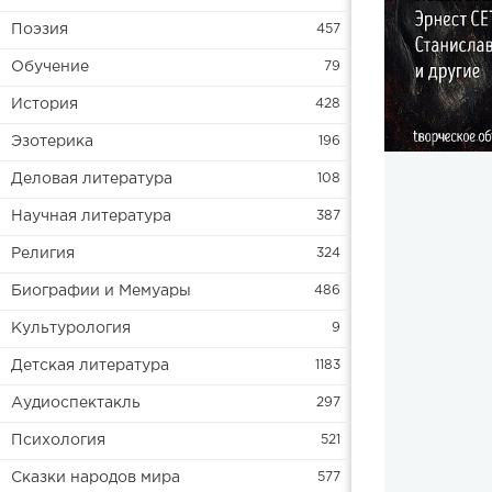
Поэзия
457
Обучение
79
История
428
Эзотерика
196
Деловая литература
108
Научная литература
387
Религия
324
Биографии и Мемуары
486
Культурология
9
Детская литература
1183
Аудиоспектакль
297
Психология
521
Сказки народов мира
577