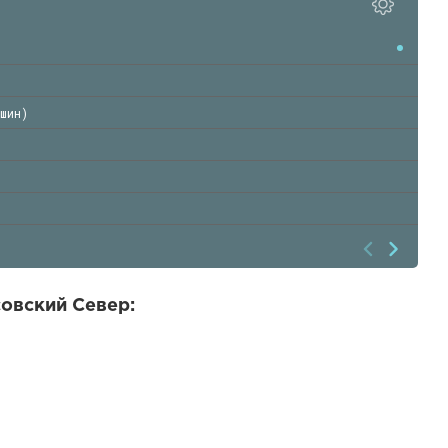
шин)
совский Север: