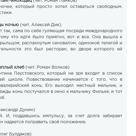
танг-иноходец
(чит. Роман Панков)
ночке, который просто хотел оставаться свободным.
стики.
ды ночью
(чит. Алексей Дик)
т так, сама по себе гуляющая посреди международного
тому что идти было приятно, вот и все. Она вышла к
крыльцом, распахнутым сеновалом, одинокой телегой и
тельности это был ресторан, во дворе которого ей
еплый хлеб
(чит. Роман Волков)
тина Паустовского, который не зря входит в список
ей школе. Повествование начинается с того, что в
авалерийский конь. Его выходил местный мельник, и
ажды конь постучался в окно к мальчику Фильке, и тот
об.
лександр Дунин)
. И, поддавшись импульсу, за счет долга забирает
он надеется поправить своё положение.
Олег Булдаков)