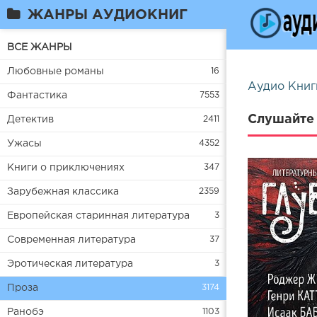
ЖАНРЫ АУДИОКНИГ
ВСЕ ЖАНРЫ
Любовные романы
16
Аудио Книг
Фантастика
7553
Слушайте 
Детектив
2411
Ужасы
4352
Книги о приключениях
347
Зарубежная классика
2359
Европейская старинная литература
3
Современная литература
37
Эротическая литература
3
Проза
3174
Ранобэ
1103