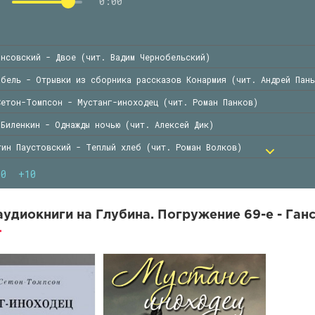
0:00
ансовский - Двое (чит. Вадим Чернобельский)
абель - Отрывки из сборника рассказов Конармия (чит. Андрей Пань
Сетон-Томпсон - Мустанг-иноходец (чит. Роман Панков)
 Биленкин - Однажды ночью (чит. Алексей Дик)
тин Паустовский - Теплый хлеб (чит. Роман Волков)
елёв - Мэри (чит. Александр Дунин)
10
+10
аттнер - Пегас (чит. Олег Булдаков)
Желязны - Вариант единорога (чит. Владимир Овуор)
удиокниги на Глубина. Погружение 69-е - Ган
ав Лем - Путешествие двадцать первое (чит. Александр Мозгунов)