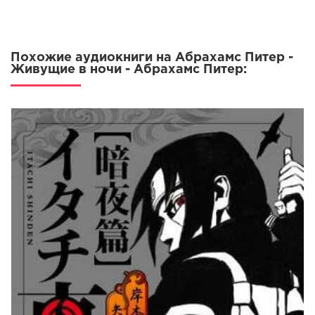
0016
0017
Похожие аудиокниги на Абрахамс Питер -
0018
Живущие в ночи - Абрахамс Питер:
0019
0020
0021
0022
0023
0024