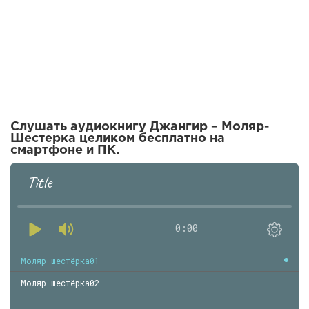
Слушать аудиокнигу Джангир – Моляр-
Шестерка целиком бесплатно на
смартфоне и ПК.
Title
0:00
Моляр шестёрка01
Моляр шестёрка02