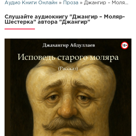
Аудио Книги Онлайн
»
Проза
» Джангир – Моляр-Шестерка | 25715
Слушайте аудиокнигу "Джангир – Моляр-
Шестерка" автора "Джангир"