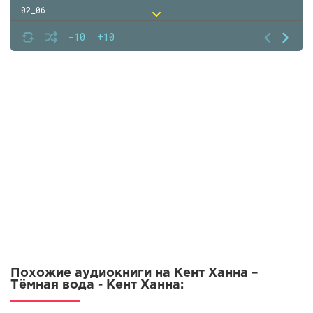
02_06
02_07
-10
+10
02_08
02_09
02_10
02_11
02_12
02_13
02_14
02_15
02_16
03_17
Похожие аудиокниги на Кент Ханна –
03_18
Тёмная вода - Кент Ханна:
03_19