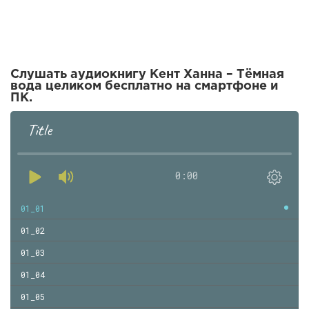
Слушать аудиокнигу Кент Ханна – Тёмная
вода целиком бесплатно на смартфоне и
ПК.
Title
0:00
01_01
01_02
01_03
01_04
01_05