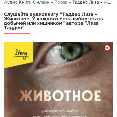
Аудио Книги Онлайн
»
Проза
» Таддео Лиза – Животное. У каждого есть выбор: стать добычей или хищником | 25734
Слушайте аудиокнигу "Таддео Лиза –
Животное. У каждого есть выбор: стать
добычей или хищником" автора "Лиза
Таддео"