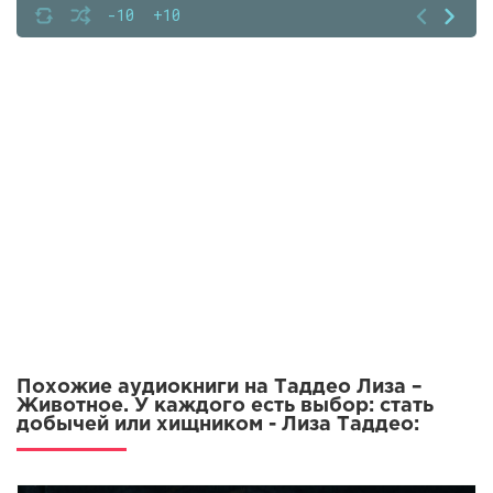
07
-10
+10
08
09
10
11
12
13
14
15
16
17
Похожие аудиокниги на Таддео Лиза –
18
Животное. У каждого есть выбор: стать
добычей или хищником - Лиза Таддео:
19
20