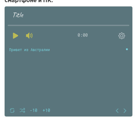
смартфоне и ПК.
Title
0:00
Привет из Австралии
-10
+10