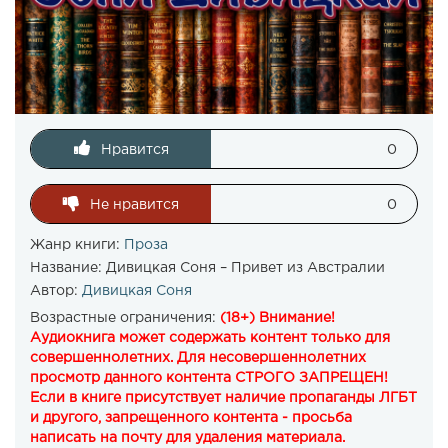
Нравится
0
Не нравится
0
Жанр книги:
Проза
Название:
Дивицкая Соня – Привет из Австралии
Автор:
Дивицкая Соня
Возрастные ограничения:
(18+) Внимание!
Аудиокнига может содержать контент только для
совершеннолетних. Для несовершеннолетних
просмотр данного контента СТРОГО ЗАПРЕЩЕН!
Если в книге присутствует наличие пропаганды ЛГБТ
и другого, запрещенного контента - просьба
написать на почту для удаления материала.