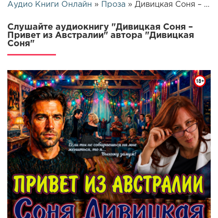
Аудио Книги Онлайн
»
Проза
» Дивицкая Соня – Привет из Австралии | 25757
Слушайте аудиокнигу "Дивицкая Соня –
Привет из Австралии" автора "Дивицкая
Соня"