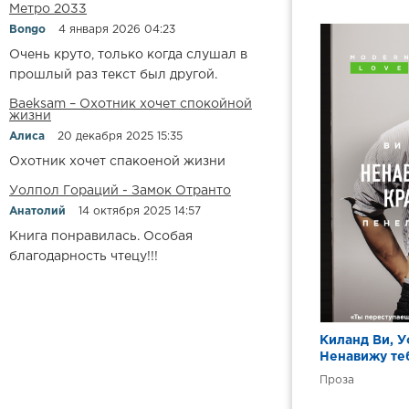
10
Метро 2033
11
Bongo
4 января 2026 04:23
Очень круто, только когда слушал в
12
прошлый раз текст был другой.
13
Baeksam – Охотник хочет спокойной
жизни
14
Алиса
20 декабря 2025 15:35
15
Охотник хочет спакоеной жизни
16
Уолпол Гораций - Замок Отранто
17
Анатолий
14 октября 2025 14:57
18
Книга понравилась. Особая
благодарность чтецу!!!
19
20
21
Киланд Ви, У
22
Ненавижу теб
23
Проза