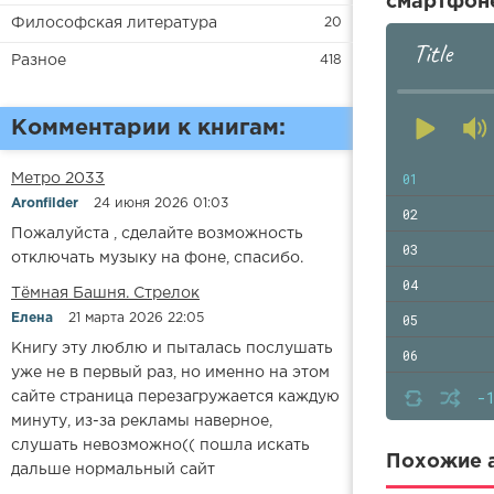
смартфоне
Философская литература
20
Title
Разное
418
Комментарии к книгам:
01
Метро 2033
Aronfilder
24 июня 2026 01:03
02
Пожалуйста , сделайте возможность
03
отключать музыку на фоне, спасибо.
04
​​Тёмная Башня. Стрелок
05
Елена
21 марта 2026 22:05
Книгу эту люблю и пыталась послушать
06
уже не в первый раз, но именно на этом
07
-
сайте страница перезагружается каждую
минуту, из-за рекламы наверное,
08
слушать невозможно(( пошла искать
09
Похожие а
дальше нормальный сайт