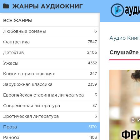
ЖАНРЫ АУДИОКНИГ
ВСЕ ЖАНРЫ
Любовные романы
16
Аудио Книг
Фантастика
7547
Слушайте 
Детектив
2405
Ужасы
4352
Книги о приключениях
347
Зарубежная классика
2359
Европейская старинная литература
3
Современная литература
37
Эротическая литература
3
Проза
3170
Ранобэ
1103