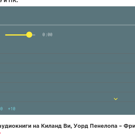
 и ПК.
0:00
10
+10
удиокниги на Киланд Ви, Уорд Пенелопа – Фри