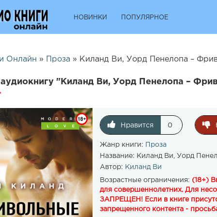
НОВИНКИ
ПОПУЛЯРНОЕ
и Онлайн
»
Проза
» Киланд Ви, Уорд Пенелопа – Фрив
аудиокнигу "Киланд Ви, Уорд Пенелопа – Фрив
Нравится
0
Жанр книги:
Проза
Название:
Киланд Ви, Уорд Пене
Автор:
Киланд Ви
Возрастные ограничения:
(18+) 
для совершеннолетних. Для нес
ЗАПРЕЩЕН! Если в книге присутс
запрещенного контента - просьба