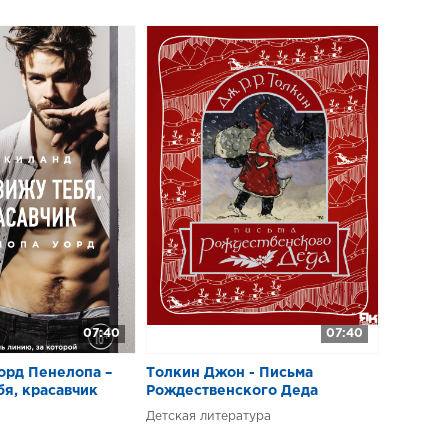
07:40
07:40
орд Пенелопа –
Толкин Джон - Письма
я, красавчик
Рождественского Деда
Детская литература