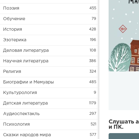
Поэзия
455
Обучение
79
История
428
Эзотерика
196
Деловая литература
108
Научная литература
386
Религия
324
Биографии и Мемуары
485
Культурология
9
Детская литература
1179
Аудиоспектакль
297
Слушать а
Психология
521
и ПК.
Сказки народов мира
577