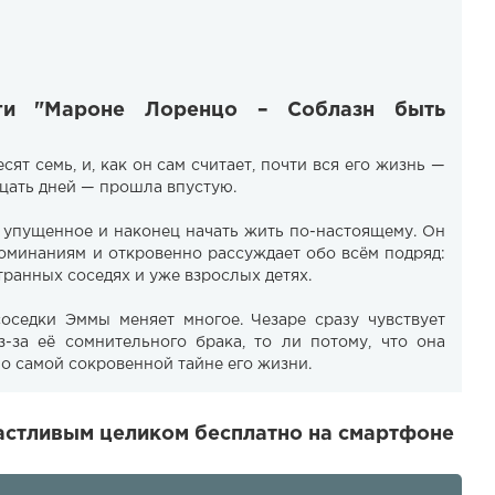
иги "Мароне Лоренцо – Соблазн быть
ят семь, и, как он сам считает, почти вся его жизнь —
дцать дней — прошла впустую.
ь упущенное и наконец начать жить по-настоящему. Он
поминаниям и откровенно рассуждает обо всём подряд:
странных соседях и уже взрослых детях.
оседки Эммы меняет многое. Чезаре сразу чувствует
-за её сомнительного брака, то ли потому, что она
о самой сокровенной тайне его жизни.
астливым целиком бесплатно на смартфоне