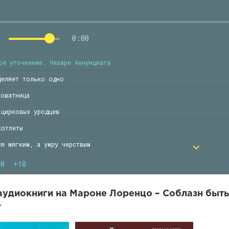
0:00
ое уточнение. Чезаре Аннунциата
деляет только одно
кошатница
 цирковых уродцев
котлеты
ся мягким, а умру черствым
я
10
+10
спасти того, кто этого не хочет
из трех недосягаемых женщин
удиокниги на Мароне Лоренцо – Соблазн быть
н в юбке