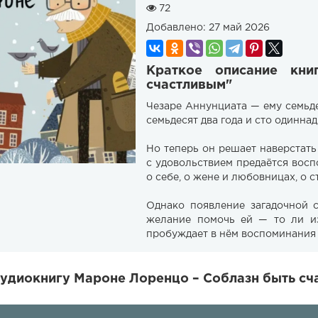
72
Добавлено:
27 май 2026
Краткое описание кн
счастливым"
Чезаре Аннунциата — ему семьдес
семьдесят два года и сто одинна
Но теперь он решает наверстат
с удовольствием предаётся вос
о себе, о жене и любовницах, о 
Однако появление загадочной с
желание помочь ей — то ли из
пробуждает в нём воспоминания 
удиокнигу Мароне Лоренцо – Соблазн быть сч