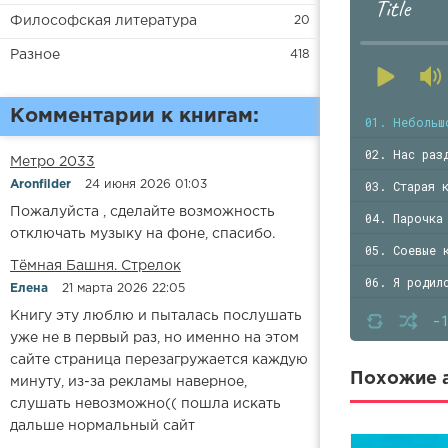
Title
Философская литература
20
Разное
418
Комментарии к книгам:
01. Небольш
02. Нас раз
Метро 2033
03. Старая 
Aronfilder
24 июня 2026 01:03
Пожалуйста , сделайте возможность
04. Парочка
отключать музыку на фоне, спасибо.
05. Соевые 
​​Тёмная Башня. Стрелок
06. Я родил
Елена
21 марта 2026 22:05
07. Упущени
Книгу эту люблю и пыталась послушать
-
уже не в первый раз, но именно на этом
08. Нельзя 
сайте страница перезагружается каждую
09. Первая 
Похожие а
минуту, из-за рекламы наверное,
слушать невозможно(( пошла искать
10. Эмма
дальше нормальный сайт
11. Суперме