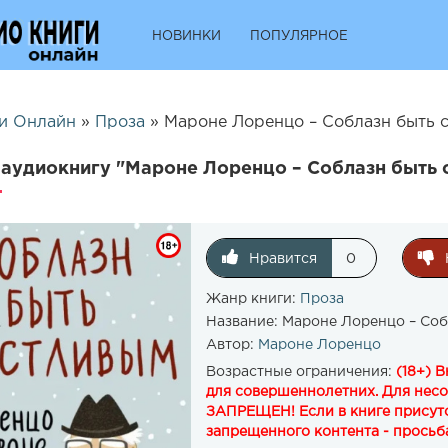
НОВИНКИ
ПОПУЛЯРНОЕ
и Онлайн
»
Проза
» Мароне Лоренцо – Соблазн быть с
аудиокнигу "Мароне Лоренцо – Соблазн быть 
Нравится
0
Жанр книги:
Проза
Название:
Мароне Лоренцо – Соб
Автор:
Мароне Лоренцо
Возрастные ограничения:
(18+) 
для совершеннолетних. Для нес
ЗАПРЕЩЕН! Если в книге присутс
запрещенного контента - просьба