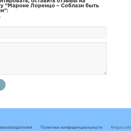
тировать, оставить отзывы на
у "Мароне Лоренцо – Соблазн быть
из трех недосягаемых женщин
м":
иденный вариант
вится
авообладателей
Политика конфиденциальности
Knigavush