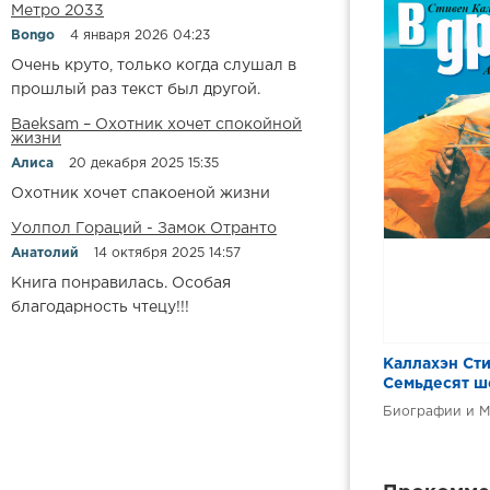
Метро 2033
12. Мое фиа
Bongo
4 января 2026 04:23
13. Мозгово
Очень круто, только когда слушал в
прошлый раз текст был другой.
14. Там, гд
Baeksam – Охотник хочет спокойной
15. Два сап
жизни
Алиса
20 декабря 2025 15:35
16. Хотел б
Охотник хочет спакоеной жизни
17. Вторая 
Уолпол Гораций - Замок Отранто
18. Кладовк
Анатолий
14 октября 2025 14:57
19. Колокол
Книга понравилась. Особая
20. In vino
благодарность чтецу!!!
21. По собс
Каллахэн Сти
22. Непреры
Семьдесят ше
у моря
23. Как обл
Биографии и 
24. Стеклян
25. «Пятое 