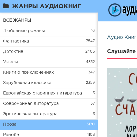
ЖАНРЫ АУДИОКНИГ
ВСЕ ЖАНРЫ
Любовные романы
16
Аудио Книг
Фантастика
7547
Слушайте 
Детектив
2405
Ужасы
4352
Книги о приключениях
347
Зарубежная классика
2359
Европейская старинная литература
3
Современная литература
37
Эротическая литература
3
Проза
3170
Ранобэ
1103