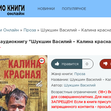
НОВИНКИ
ПОПУЛЯРНОЕ
и Онлайн
»
Проза
» Шукшин Василий – Калина красна
аудиокнигу "Шукшин Василий – Калина красна
Нравится
0
Жанр книги:
Проза
Название:
Шукшин Василий – Кал
Автор:
Шукшин Василий
Возрастные ограничения:
(18+) 
для совершеннолетних. Для нес
ЗАПРЕЩЕН! Если в книге присутс
запрещенного контента - просьба