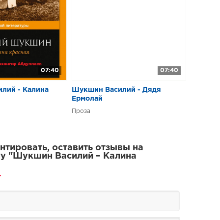
07:40
07:40
лий - Калина
Шукшин Василий - Дядя
Ермолай
Проза
тировать, оставить отзывы на
у "Шукшин Василий – Калина