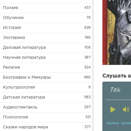
Поэзия
457
Обучение
79
История
428
Эзотерика
196
Деловая литература
108
Научная литература
387
Религия
324
Слушать а
Биографии и Мемуары
486
Title
Культурология
9
Детская литература
1183
Аудиоспектакль
297
Психология
521
Калина крас
Сказки народов мира
577