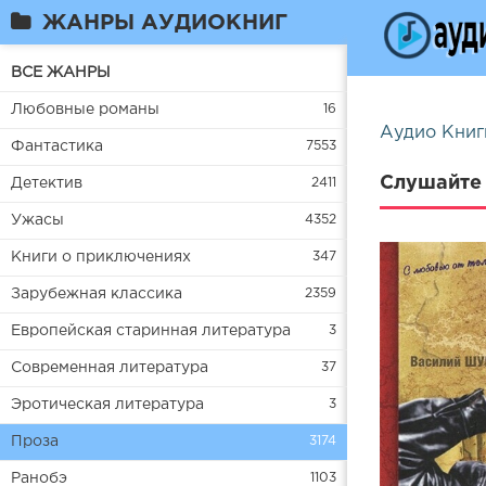
ЖАНРЫ АУДИОКНИГ
ВСЕ ЖАНРЫ
Любовные романы
16
Аудио Книг
Фантастика
7553
Слушайте 
Детектив
2411
Ужасы
4352
Книги о приключениях
347
Зарубежная классика
2359
Европейская старинная литература
3
Современная литература
37
Эротическая литература
3
Проза
3174
Ранобэ
1103