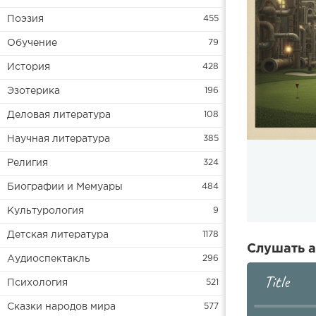
Поэзия
455
Обучение
79
История
428
Эзотерика
196
Деловая литература
108
Научная литература
385
Религия
324
Биографии и Мемуары
484
Культурология
9
Детская литература
1178
Слушать а
Аудиоспектакль
296
Title
Психология
521
Сказки народов мира
577