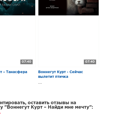
07:40
07:40
т – Танасфера
Воннегут Курт - Сейчас
вылетит птичка
---
тировать, оставить отзывы на
у "Воннегут Курт – Найди мне мечту":