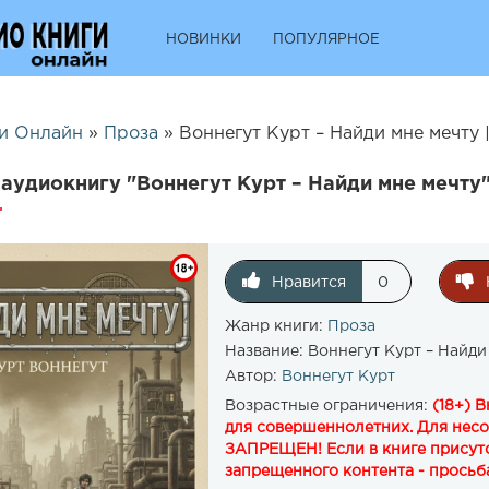
НОВИНКИ
ПОПУЛЯРНОЕ
и Онлайн
»
Проза
» Воннегут Курт – Найди мне мечту 
аудиокнигу "Воннегут Курт – Найди мне мечту"
Нравится
0
Жанр книги:
Проза
Название:
Воннегут Курт – Найди
Автор:
Воннегут Курт
Возрастные ограничения:
(18+) 
для совершеннолетних. Для нес
ЗАПРЕЩЕН! Если в книге присутс
запрещенного контента - просьба