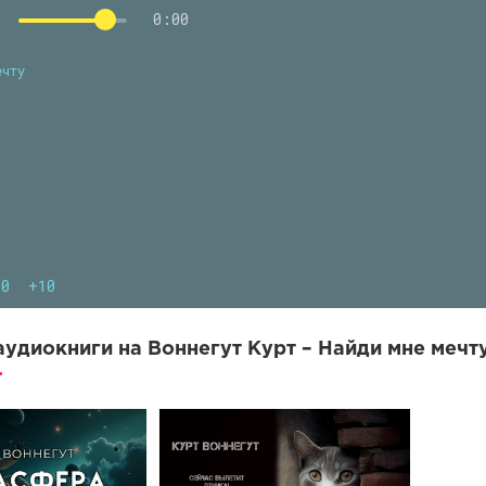
0:00
ечту
10
+10
удиокниги на Воннегут Курт – Найди мне мечту