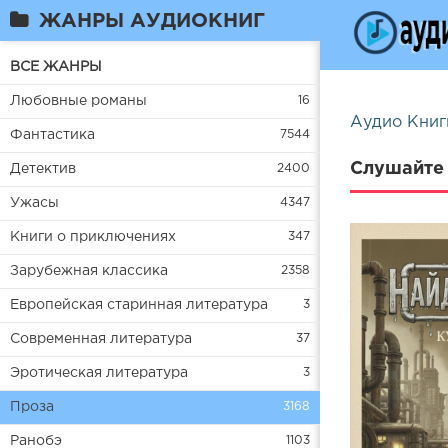
ЖАНРЫ АУДИОКНИГ
ВСЕ ЖАНРЫ
Любовные романы
16
Аудио Книг
Фантастика
7544
Слушайте 
Детектив
2400
Ужасы
4347
Книги о приключениях
347
Зарубежная классика
2358
Европейская старинная литература
3
Современная литература
37
Эротическая литература
3
Проза
3168
Ранобэ
1103