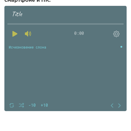
смартфоне и ПК.
Title
0:00
Исчезновение слона
-10
+10