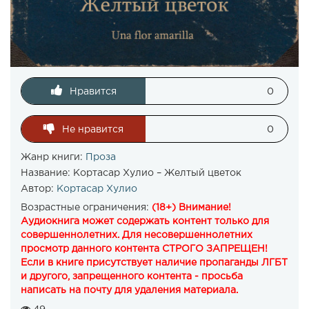
Нравится
0
Не нравится
0
Жанр книги:
Проза
Название:
Кортасар Хулио – Желтый цветок
Автор:
Кортасар Хулио
Возрастные ограничения:
(18+) Внимание!
Аудиокнига может содержать контент только для
совершеннолетних. Для несовершеннолетних
просмотр данного контента СТРОГО ЗАПРЕЩЕН!
Если в книге присутствует наличие пропаганды ЛГБТ
и другого, запрещенного контента - просьба
написать на почту для удаления материала.