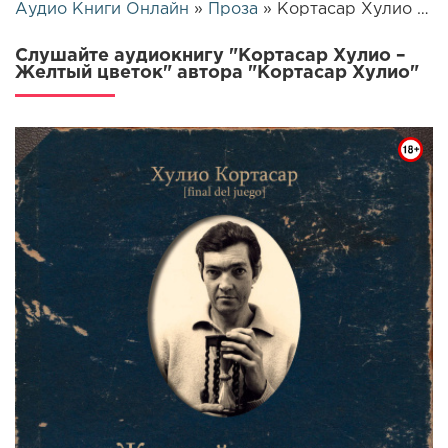
Аудио Книги Онлайн
»
Проза
» Кортасар Хулио – Желтый цветок | 26231
Слушайте аудиокнигу "Кортасар Хулио –
Желтый цветок" автора "Кортасар Хулио"