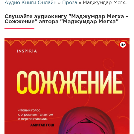
Аудио Книги Онлайн
»
Проза
» Маджумдар Мегха – Сожжение | 26402
Слушайте аудиокнигу "Маджумдар Мегха –
Сожжение" автора "Маджумдар Мегха"