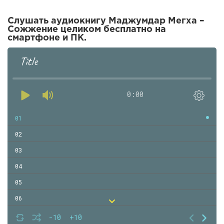
Слушать аудиокнигу Маджумдар Мегха –
Сожжение целиком бесплатно на
смартфоне и ПК.
Title
0:00
01
02
03
04
05
06
07
-10
+10