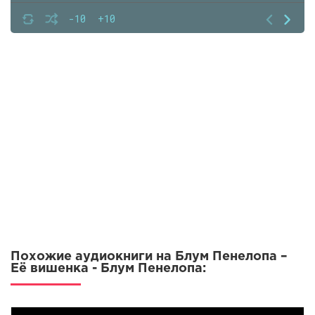
07
-10
+10
08
09
10
11
12
13
14
15
16
Похожие аудиокниги на Блум Пенелопа –
Её вишенка - Блум Пенелопа: