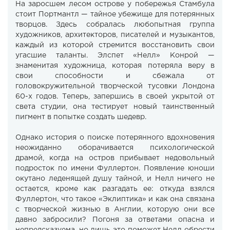
На заросшем лесом острове у побережья Стамбула
стоит Портмантл — тайное убежище для потерянных
творцов. Здесь собралась любопытная группа
художников, архитекторов, писателей и музыкантов,
каждый из которой стремится восстановить свои
угасшие таланты. Элспет «Нелл» Конрой —
знаменитая художница, которая потеряла веру в
свои способности и сбежала от
головокружительной творческой тусовки Лондона
60-х годов. Теперь, запершись в своей укрытой от
света студии, она тестирует новый таинственный
пигмент в попытке создать шедевр.
Однако история о поиске потерянного вдохновения
неожиданно оборачивается психологической
драмой, когда на остров прибывает недовольный
подросток по имени Фуллертон. Появление юноши
окутано леденящей душу тайной, и Нелл ничего не
остается, кроме как разгадать ее: откуда взялся
Фуллертон, что такое «Эклиптика» и как она связана
с творческой жизнью в Англии, которую они все
давно забросили? Погоня за ответами опасна и