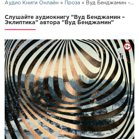
Аудио Книги Онлайн
»
Проза
» Вуд Бенджамин – Эклиптика | 26443
Слушайте аудиокнигу "Вуд Бенджамин –
Эклиптика" автора "Вуд Бенджамин"