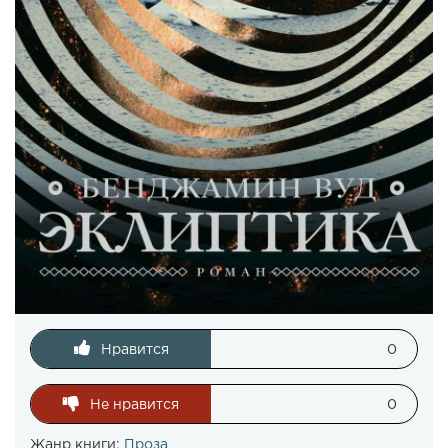
Нравится
0
Не нравится
0
Жанр книги:
Проза