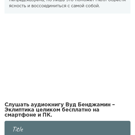
непредсказуема, но лишь это поможет Нелл обрести
ясность и воссоединиться с самой собой.
Слушать аудиокнигу Вуд Бенджамин –
Эклиптика целиком бесплатно на
смартфоне и ПК.
Title