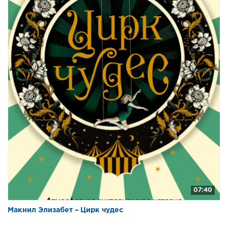
07:40
Макнил Элизабет – Цирк чудес