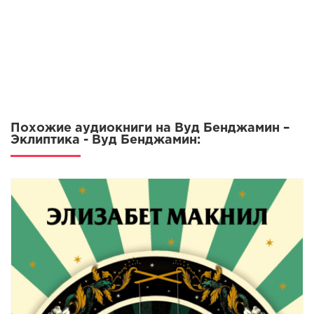
13
14
15
16
17
Похожие аудиокниги на Вуд Бенджамин –
18
Эклиптика - Вуд Бенджамин:
19
20