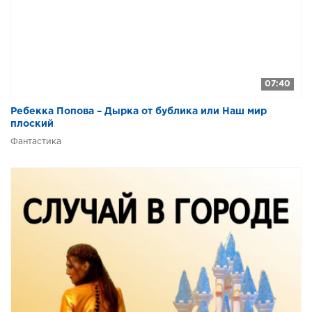
07:40
Ребекка Попова – Дырка от бублика или Наш мир
плоский
Фантастика