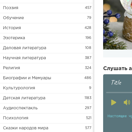
Поэзия
457
Обучение
79
История
428
Эзотерика
196
Деловая литература
108
Научная литература
387
Религия
324
Слушать а
Биографии и Мемуары
486
Title
Культурология
9
Детская литература
1183
Аудиоспектакль
297
Настоящее ч
Психология
521
Сказки народов мира
577