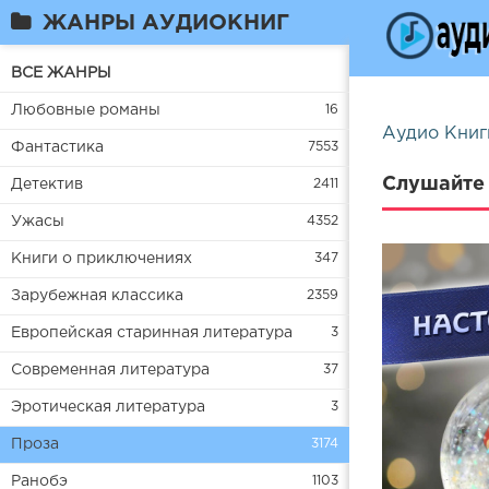
ЖАНРЫ АУДИОКНИГ
ВСЕ ЖАНРЫ
Любовные романы
16
Аудио Книг
Фантастика
7553
Слушайте 
Детектив
2411
Ужасы
4352
Книги о приключениях
347
Зарубежная классика
2359
Европейская старинная литература
3
Современная литература
37
Эротическая литература
3
Проза
3174
Ранобэ
1103