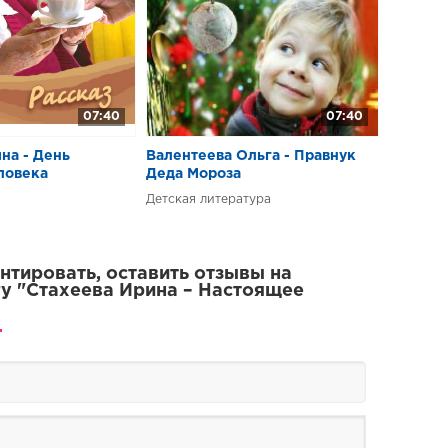
07:40
07:40
на - День
Валентеева Ольга - Правнук
ловека
Деда Мороза
Детская литература
тировать, оставить отзывы на
у "Стахеева Ирина – Настоящее