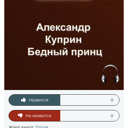
Нравится
0
Не нравится
0
Жанр книги:
Проза