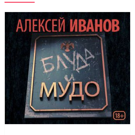
02_13 Тобол. Много званых
03_01 Тобол. Много званых
03_02 Тобол. Много званых
03_03 Тобол. Много званых
03_04 Тобол. Много званых
03_05 Тобол. Много званых
03_06 Тобол. Много званых
03_07 Тобол. Много званых
03_08 Тобол. Много званых
03_09 Тобол. Много званых
03_10 Тобол. Много званых
03_11 Тобол. Много званых
03_12 Тобол. Много званых
03_13 Тобол. Много званых