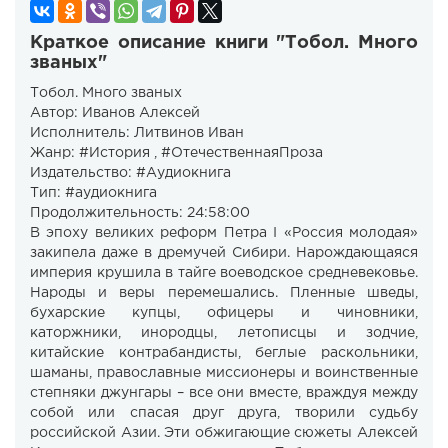
Краткое описание книги "Тобол. Много
званых"
Тобол. Много званых
Автор: Иванов Алексей
Исполнитель: Литвинов Иван
Жанр: #История , #ОтечественнаяПроза
Издательство: #Аудиокнига
Тип: #аудиокнига
Продолжительность: 24:58:00
В эпоху великих реформ Петра I «Россия молодая»
закипела даже в дремучей Сибири. Нарождающаяся
империя крушила в тайге воеводское средневековье.
Народы и веры перемешались. Пленные шведы,
бухарские купцы, офицеры и чиновники,
каторжники, инородцы, летописцы и зодчие,
китайские контрабандисты, беглые раскольники,
шаманы, православные миссионеры и воинственные
степняки джунгары – все они вместе, враждуя между
собой или спасая друг друга, творили судьбу
российской Азии. Эти обжигающие сюжеты Алексей