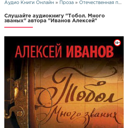
Аудио Книги Онлайн
»
Проза
»
Отечественная проза
Слушайте аудиокнигу "Тобол. Много
званых" автора "Иванов Алексей"