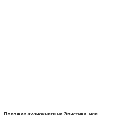
13-20 Эристика
14-20 Эристика
15-20 Эристика
16-20 Эристика
17-20 Эристика
18-20 Эристика
19-20 Эристика
20-20 Эристика
Похожие аудиокниги на Эристика, или