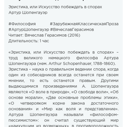
Эристика, или Искусство побеждать в спорах
Артур Шопенгауэр ​
#Философия #ЗарубежнаяКлассическаяПроза
#АртурШопенгауэр #ВячеславГерасимов
Читает: Вячеслав Герасимов (2016)
Длительность: 1 час
«Эристика, или Искусство побеждать в спорах» –
труд великого немецкого философа Артура
Шопенгауэра (нем. Arthur Schopenhauer, 1788-1860).
Эристика – наука о правильном ведении спора, когда
один из собеседников всегда останется при своем
мнении, то есть останется правым. Другими
выдающимися произведениями А. Шопенгауэра
являются «О воле в природе», «О свободе воли», «Об
основе морали», «Две основные проблемы этики»,
«О четверояком корне закона достаточного
основания» и «Мир как воля и представление».
Артура Шопенгауэра называли «философом-
пессимистом»: он считал существующий мир
«наихудшим из возможных», в противоположность