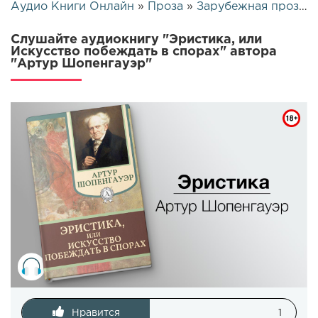
Аудио Книги Онлайн
»
Проза
»
Зарубежная проза
» 
Слушайте аудиокнигу "Эристика, или
Искусство побеждать в спорах" автора
"Артур Шопенгауэр"
Нравится
1