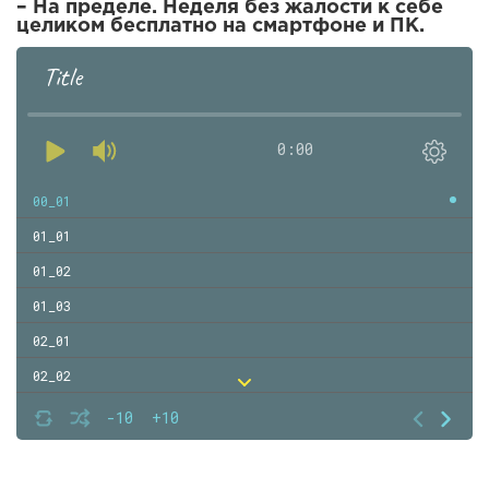
– На пределе. Неделя без жалости к себе
целиком бесплатно на смартфоне и ПК.
Title
0:00
00_01
01_01
01_02
01_03
02_01
02_02
02_03
-10
+10
02_04
02_05