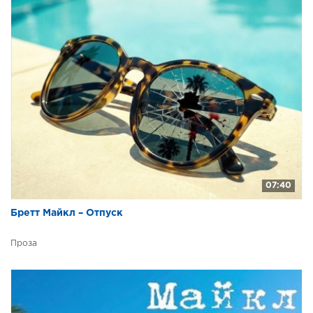
01_28
01_29
01_30
01_31
01_32
01_33
01_34
01_35
01_36
07:40
01_37
Бретт Майкл – Отпуск
01_38
Проза
01_39
01_40
01_41