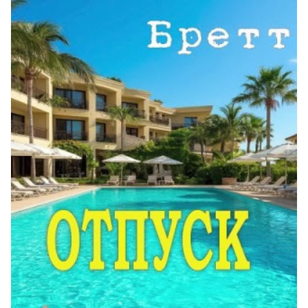
01_42
01_43
01_44
01_45
01_46
01_47
01_48
01_49
01_50
01_51
01_52
02_01