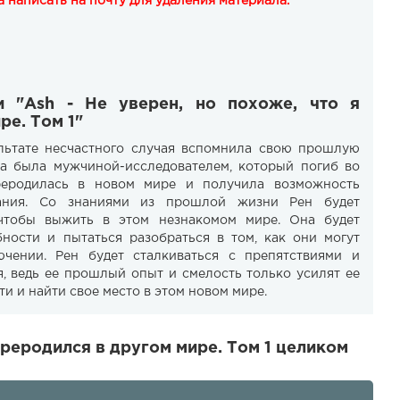
 написать на почту для удаления материала.
и "Ash - Не уверен, но похоже, что я
ре. Том 1"
ультате несчастного случая вспомнила свою прошлую
а была мужчиной-исследователем, который погиб во
реродилась в новом мире и получила возможность
ания. Со знаниями из прошлой жизни Рен будет
 чтобы выжить в этом незнакомом мире. Она будет
ности и пытаться разобраться в том, как они могут
чении. Рен будет сталкиваться с препятствиями и
я, ведь ее прошлый опыт и смелость только усилят ее
и и найти свое место в этом новом мире.
ереродился в другом мире. Том 1 целиком