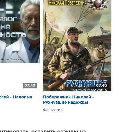
07:40
07:40
гей - Налог на
Побережник Николай -
Рухнувшие надежды
Фантастика
тировать, оставить отзывы на