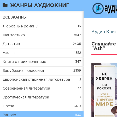
ЖАНРЫ АУДИОКНИГ
ВСЕ ЖАНРЫ
Любовные романы
16
Аудио Книг
Фантастика
7547
Слушайте 
Детектив
2405
"Ash"
Ужасы
4352
Книги о приключениях
347
Зарубежная классика
2359
Европейская старинная литература
3
Современная литература
37
Эротическая литература
3
Проза
3170
Ранобэ
1103