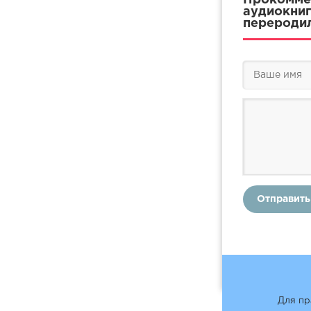
аудиокнигу
переродил
Отправить
Для пр