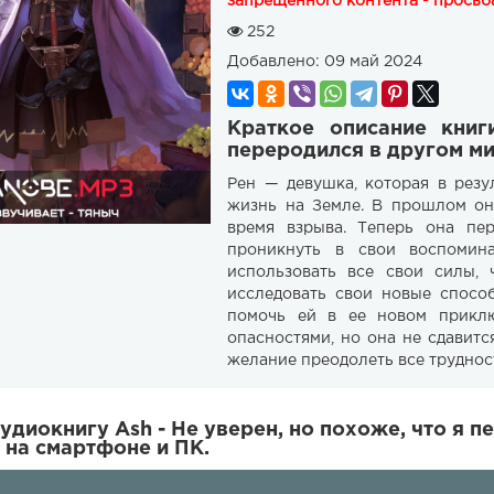
запрещенного контента - просьба
252
Добавлено:
09 май 2024
Краткое описание книг
переродился в другом ми
Рен — девушка, которая в рез
жизнь на Земле. В прошлом он
время взрыва. Теперь она пе
проникнуть в свои воспомин
использовать все свои силы,
исследовать свои новые способ
помочь ей в ее новом приклю
опасностями, но она не сдавитс
желание преодолеть все трудност
удиокнигу Ash - Не уверен, но похоже, что я п
 на смартфоне и ПК.