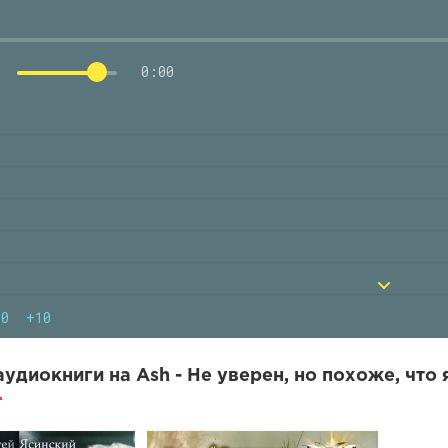
0:00
10
+10
удиокниги на Ash - Не уверен, но похоже, что я