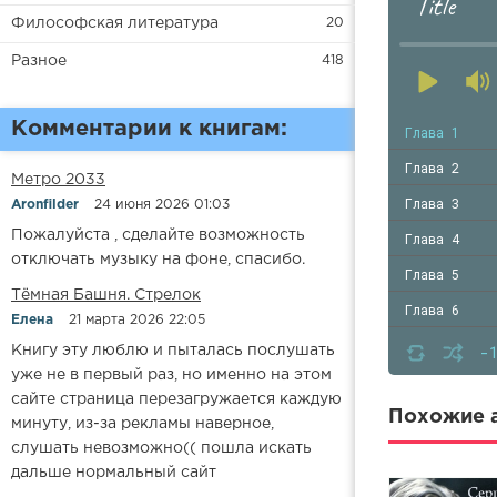
Title
Философская литература
20
Разное
418
Комментарии к книгам:
Глава 1
Глава 2
Метро 2033
Глава 3
Aronfilder
24 июня 2026 01:03
Пожалуйста , сделайте возможность
Глава 4
отключать музыку на фоне, спасибо.
Глава 5
​​Тёмная Башня. Стрелок
Глава 6
Елена
21 марта 2026 22:05
Глава 7
-
Книгу эту люблю и пыталась послушать
уже не в первый раз, но именно на этом
сайте страница перезагружается каждую
Похожие а
минуту, из-за рекламы наверное,
слушать невозможно(( пошла искать
дальше нормальный сайт