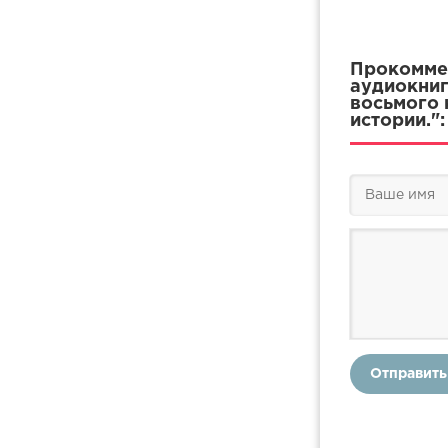
Прокоммен
аудиокниг
восьмого 
истории.":
Отправить