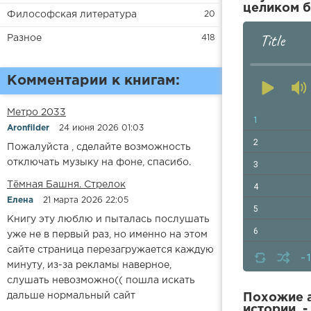
целиком б
Философская литература
20
Title
Разное
418
Комментарии к книгам:
Метро 2033
1
Aronfilder
24 июня 2026 01:03
2
Пожалуйста , сделайте возможность
отключать музыку на фоне, спасибо.
3
​​Тёмная Башня. Стрелок
4
Елена
21 марта 2026 22:05
5
Книгу эту люблю и пыталась послушать
6
уже не в первый раз, но именно на этом
сайте страница перезагружается каждую
7
-
минуту, из-за рекламы наверное,
8
слушать невозможно(( пошла искать
дальше нормальный сайт
9
Похожие а
истории. -