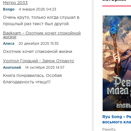
Метро 2033
10
Bongo
4 января 2026 04:23
11
Очень круто, только когда слушал в
12
прошлый раз текст был другой.
13
Baeksam – Охотник хочет спокойной
жизни
14
Алиса
20 декабря 2025 15:35
15
Охотник хочет спакоеной жизни
16
Уолпол Гораций - Замок Отранто
Анатолий
14 октября 2025 14:57
17
Книга понравилась. Особая
благодарность чтецу!!!
Ryu Song – Р
восьмого кла
247(конец)
Ранобэ