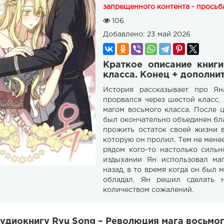
запрещенного контента - просьба
106
Добавлено:
23 май 2026
Краткое описание книг
класса. Конец + дополни
История рассказывает про Ян
прорвался через шестой класс,
магом восьмого класса. После 
был окончательно объединен благ
прожить остаток своей жизни в
которую он пролил. Тем не менее
рядом кого-то настолько сильн
издыхании Ян использовал маг
назад, в то время когда он был
обладал, Ян решил сделать 
количеством сожалений.
удиокнигу Ryu Song – Революция мага восьмог