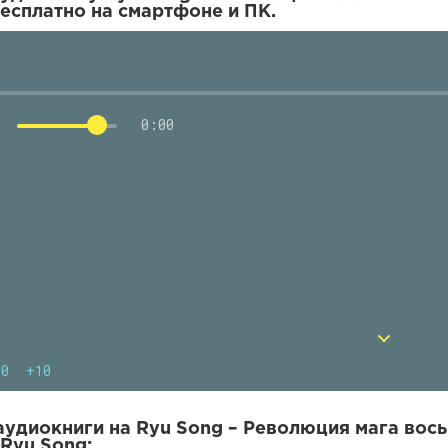
есплатно на смартфоне и ПК.
0:00
10
+10
удиокниги на Ryu Song – Революция мага вось
 Ryu Song: