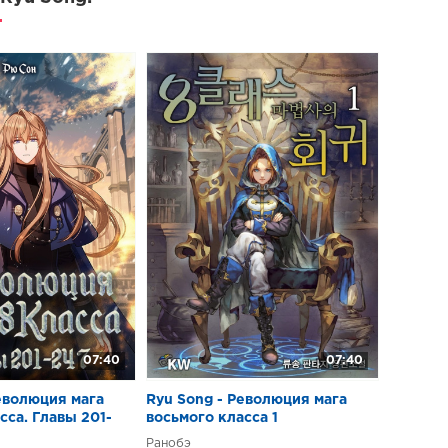
07:40
07:40
еволюция мага
Ryu Song - Революция мага
сса. Главы 201-
восьмого класса 1
Ранобэ