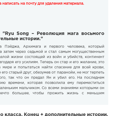
 написать на почту для удаления материала.
и "Ryu Song – Революция мага восьмого
тельные истории."
а Пэйджа, Архимага и первого человека, который
 а затем через седьмой и стал самым могущественным
целой жизни состоящей из войн и убийств, континент
одаря его усилиям. Теперь он стар и его желание, это
 мире и попытаться найти спасение для всей крови,
 его старый друг, обезумев от паранойи, не мог терпеть
ого, так что он предал Ян и убил его. На последнем
ию времени, которая позволила ему переместиться
 маленьким мальчиком. Со всеми знаниями которыми он
нечто большее, чтобы прожить жизнь с меньшим
о класса. Конец + дополнительные истории.