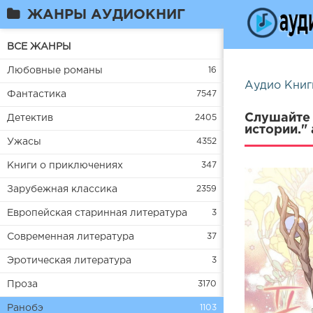
ЖАНРЫ АУДИОКНИГ
ВСЕ ЖАНРЫ
Любовные романы
16
Аудио Книг
Фантастика
7547
Слушайте 
Детектив
2405
истории."
Ужасы
4352
Книги о приключениях
347
Зарубежная классика
2359
Европейская старинная литература
3
Современная литература
37
Эротическая литература
3
Проза
3170
Ранобэ
1103