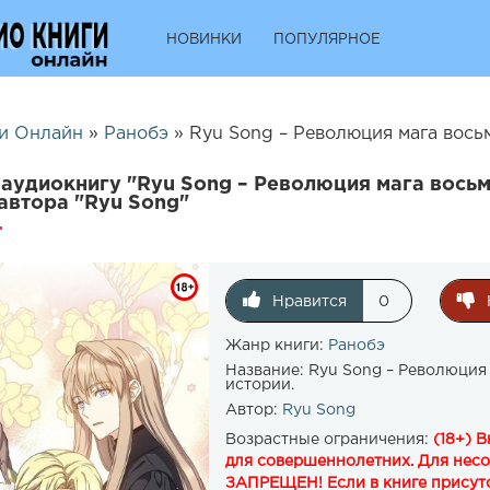
НОВИНКИ
ПОПУЛЯРНОЕ
и Онлайн
»
Ранобэ
» Ryu Song – Революция мага восьмог
аудиокнигу "Ryu Song – Революция мага восьм
 автора "Ryu Song"
Нравится
0
Жанр книги:
Ранобэ
Название:
Ryu Song – Революция 
истории.
Автор:
Ryu Song
Возрастные ограничения:
(18+) 
для совершеннолетних. Для нес
ЗАПРЕЩЕН! Если в книге присутс