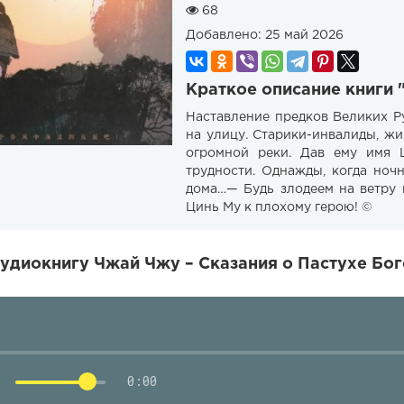
68
Добавлено:
25 май 2026
Краткое описание книги 
Наставление предков Великих Ру
на улицу. Старики-инвалиды, ж
огромной реки. Дав ему имя 
трудности. Однажды, когда но
дома…— Будь злодеем на ветру 
Цинь Му к плохому герою! ©
удиокнигу Чжай Чжу – Сказания о Пастухе Бог
0:00