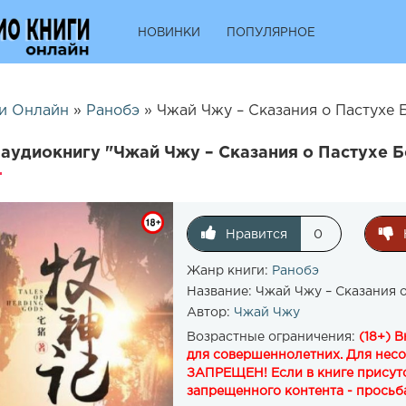
НОВИНКИ
ПОПУЛЯРНОЕ
и Онлайн
»
Ранобэ
» Чжай Чжу – Сказания о Пастухе Б
аудиокнигу "Чжай Чжу – Сказания о Пастухе Б
Нравится
0
Жанр книги:
Ранобэ
Название:
Чжай Чжу – Сказания о
Автор:
Чжай Чжу
Возрастные ограничения:
(18+) 
для совершеннолетних. Для нес
ЗАПРЕЩЕН! Если в книге присутс
запрещенного контента - просьба