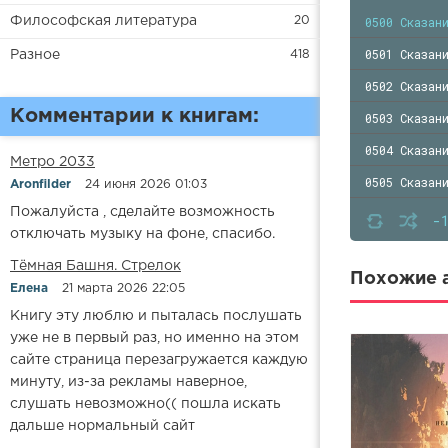
0500 Сказан
Философская литература
20
0501 Сказан
Разное
418
0502 Сказан
Комментарии к книгам:
0503 Сказан
0504 Сказан
Метро 2033
0505 Сказан
Aronfilder
24 июня 2026 01:03
Пожалуйста , сделайте возможность
0506 Сказан
-
отключать музыку на фоне, спасибо.
0507 Сказан
​​Тёмная Башня. Стрелок
0508 Сказан
Похожие а
Елена
21 марта 2026 22:05
0509 Сказан
Книгу эту люблю и пыталась послушать
уже не в первый раз, но именно на этом
0510 Сказан
сайте страница перезагружается каждую
0511 Сказан
минуту, из-за рекламы наверное,
слушать невозможно(( пошла искать
0512 Сказан
дальше нормальный сайт
0513 Сказан