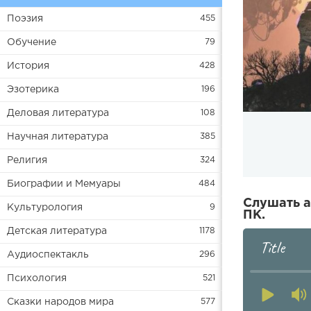
Поэзия
455
Обучение
79
История
428
Эзотерика
196
Деловая литература
108
Научная литература
385
Религия
324
Биографии и Мемуары
484
Слушать а
Культурология
9
ПК.
Детская литература
1178
Title
Аудиоспектакль
296
Психология
521
Сказки народов мира
577