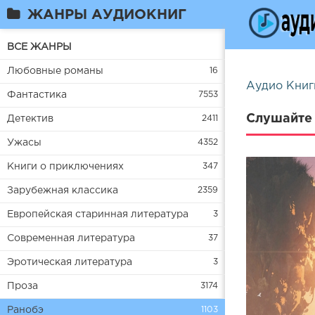
ЖАНРЫ АУДИОКНИГ
ВСЕ ЖАНРЫ
Любовные романы
16
Аудио Книг
Фантастика
7553
Слушайте 
Детектив
2411
Ужасы
4352
Книги о приключениях
347
Зарубежная классика
2359
Европейская старинная литература
3
Современная литература
37
Эротическая литература
3
Проза
3174
Ранобэ
1103