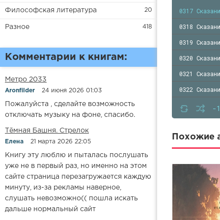
0317 Сказан
Философская литература
20
0318 Сказан
Разное
418
0319 Сказан
Комментарии к книгам:
0320 Сказан
0321 Сказан
Метро 2033
0322 Сказан
Aronfilder
24 июня 2026 01:03
Пожалуйста , сделайте возможность
0323 Сказан
-
отключать музыку на фоне, спасибо.
0324 Сказан
​​Тёмная Башня. Стрелок
0325 Сказан
Похожие а
Елена
21 марта 2026 22:05
0326 Сказан
Книгу эту люблю и пыталась послушать
уже не в первый раз, но именно на этом
0327 Сказан
сайте страница перезагружается каждую
0328 Сказан
минуту, из-за рекламы наверное,
слушать невозможно(( пошла искать
0329 Сказан
дальше нормальный сайт
0330 Сказан