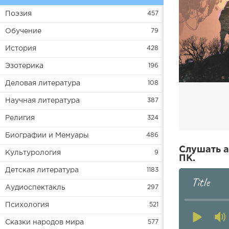
Поэзия
457
Обучение
79
История
428
Эзотерика
196
Деловая литература
108
Научная литература
387
Религия
324
Биографии и Мемуары
486
Слушать а
Культурология
9
ПК.
Детская литература
1183
Title
Аудиоспектакль
297
Психология
521
Сказки народов мира
577