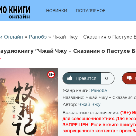
НОВИНКИ
ПОПУЛЯРНОЕ
и Онлайн
»
Ранобэ
» Чжай Чжу – Сказания о Пастухе Б
аудиокнигу "Чжай Чжу – Сказания о Пастухе Б
Нравится
0
Жанр книги:
Ранобэ
Название:
Чжай Чжу – Сказания о
Автор:
Чжай Чжу
Возрастные ограничения:
(18+) 
для совершеннолетних. Для нес
ЗАПРЕЩЕН! Если в книге присутс
запрещенного контента - просьба