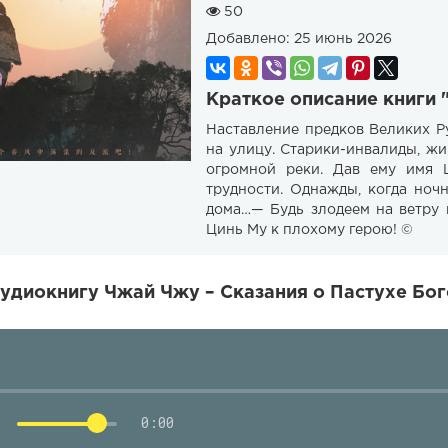
50
Добавлено:
25 июнь 2026
Краткое описание книги 
Наставление предков Великих Ру
на улицу. Старики-инвалиды, ж
огромной реки. Дав ему имя 
трудности. Однажды, когда но
дома…— Будь злодеем на ветру 
Цинь Му к плохому герою! ©
удиокнигу Чжай Чжу – Сказания о Пастухе Бог
0:00