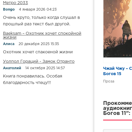
Метро 2033
0331 Сказан
Bongo
4 января 2026 04:23
0332 Сказан
Очень круто, только когда слушал в
прошлый раз текст был другой.
0333 Сказан
Baeksam – Охотник хочет спокойной
0334 Сказан
жизни
0335 Сказан
Алиса
20 декабря 2025 15:35
Охотник хочет спакоеной жизни
0336 Сказан
Уолпол Гораций - Замок Отранто
0337 Сказан
Анатолий
14 октября 2025 14:57
Чжай Чжу – С
0338 Сказан
Богов 15
Книга понравилась. Особая
0339 Сказан
Проза
благодарность чтецу!!!
0340 Сказан
0341 Сказан
Прокоммен
аудиокниг
0342 Сказан
Богов 11":
0343 Сказан
0344 Сказан