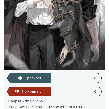
Нравится
0
Не нравится
0
Жанр книги:
Ранобэ
Название:
Ю Рё Хан – Отброс из семьи графа