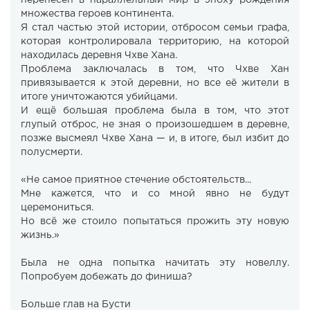
перенесён в параллельный мир в эпоху рождения
множества героев континента.
Я стал частью этой истории, отбросом семьи графа,
которая контролировала территорию, на которой
находилась деревня Чхве Хана.
Проблема заключалась в том, что Чхве Хан
привязывается к этой деревни, но все её жители в
итоге уничтожаются убийцами.
И ещё большая проблема была в том, что этот
глупый отброс, не зная о произошедшем в деревне,
позже высмеял Чхве Хана — и, в итоге, был избит до
полусмерти.
«Не самое приятное стечение обстоятельств...
Мне кажется, что и со мной явно не будут
церемониться.
Но всё же стоило попытаться прожить эту новую
жизнь.»
Была не одна попытка начитать эту новеллу.
Попробуем добежать до финиша?
Больше глав на Бусти