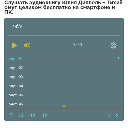
Слушать аудиокнигу Юлия Диппель – Тихий
омут целиком бесплатно на смартфоне и
ПК.
Title
0:00
омут 01
омут 02
омут 03
омут 04
омут 05
омут 06
омут 07
-10
+10
омут 08