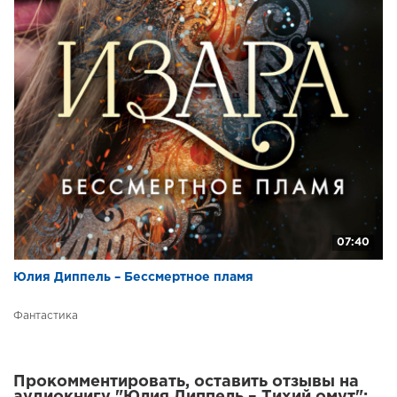
07:40
Юлия Диппель – Бессмертное пламя
Фантастика
Прокомментировать, оставить отзывы на
аудиокнигу "Юлия Диппель – Тихий омут":