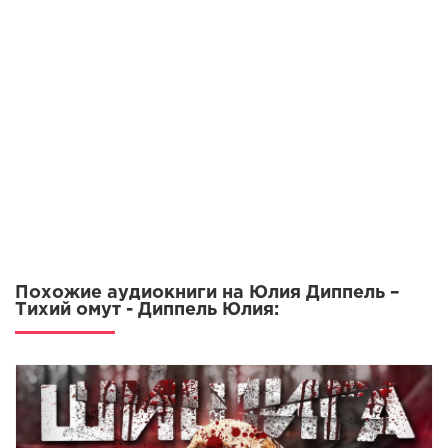
омут 09
омут 10
омут 11
омут 12
омут 13
омут 14
Похожие аудиокниги на Юлия Диппель –
Тихий омут - Диппель Юлия: