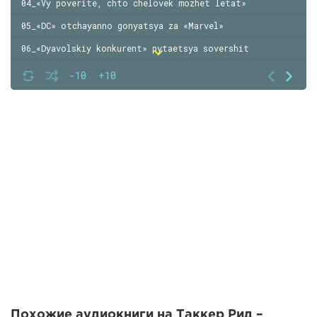
04_«Vy poverite, chto chelovek mozhet letat»
05_«DC» otchayanno gonyatsya za «Marvel»
06_«Dyavolskiy konkurent» pytaetsya sovershit
07_Stolknovenie vselennyh (nakonets-to!)
-10
+10
08_«DC» perezagruzhayutsya i brosayut vyzov «Marvel»
09_Sopernichestvo obostryaetsya
10_Bitva perehodit na novuyu arenu
11_Bolshaya i smelaya igra «DC»
12_Ot yadernogo vzryva do epichnogo provala
13_Voyna perehodit granitsy
14_Filmy i teleserialy o supergeroyah
15_Sopernichestvo peremeschaetsya s prilavkov
16_Epilog
Похожие аудиокниги на Таккер Рид –