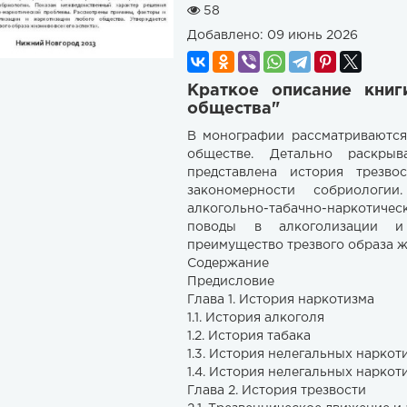
58
Добавлено:
09 июнь 2026
Краткое описание книг
общества"
В монографии рассматриваются
обществе. Детально раскры
представлена история трезв
закономерности собриологи
алкогольно-табачно-наркотич
поводы в алкоголизации и 
преимущество трезвого образа жи
Содержание
Предисловие
Глава 1. История наркотизма
1.1. История алкоголя
1.2. История табака
1.3. История нелегальных наркот
1.4. История нелегальных наркот
Глава 2. История трезвости