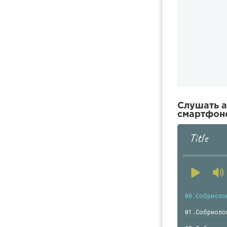
Слушать а
смартфоне
Title
00.Собриоло
01.Собриоло