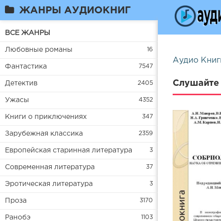
ЖАНРЫ АУДИОКНИГ
ВСЕ ЖАНРЫ
Любовные романы
16
Аудио Книг
Фантастика
7547
Слушайте 
Детектив
2405
Ужасы
4352
Книги о приключениях
347
Зарубежная классика
2359
Европейская старинная литература
3
Современная литература
37
Эротическая литература
3
Проза
3170
Ранобэ
1103