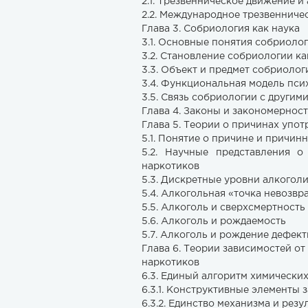
2.1. Трезвенническое движение и
2.2. Международное трезвенниче
Глава 3. Собриология как наука
3.1. Основные понятия собриоло
3.2. Становление собриологии ка
3.3. Объект и предмет собриолог
3.4. Функциональная модель пси
3.5. Связь собриологии с другим
Глава 4. Законы и закономернос
Глава 5. Теории о причинах упот
5.1. Понятие о причине и причин
5.2. Научные представления о
наркотиков
5.3. Дискретные уровни алкогол
5.4. Алкогольная «точка невозвр
5.5. Алкоголь и сверхсмертность
5.6. Алкоголь и рождаемость
5.7. Алкоголь и рождение дефект
Глава 6. Теории зависимостей от 
наркотиков
6.3. Единый алгоритм химически
6.3.1. Конструктивные элементы 
6.3.2. Единство механизма и рез