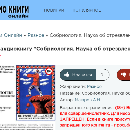
НОВИНКИ
ПОПУЛЯРНОЕ
и Онлайн
»
Разное
» Собриология. Наука об отрезвлен
аудиокнигу "Собриология. Наука об отрезвлен
Нравится
0
Жанр книги:
Разное
Название:
Собриология. Наука о
Автор:
Маюров А.Н.
Возрастные ограничения:
(18+) 
для совершеннолетних. Для нес
ЗАПРЕЩЕН! Если в книге присутс
запрещенного контента - просьба