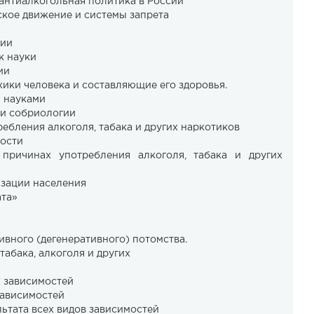
 антиалкогольная политика в России
ское движение и системы запрета
гии
к науки
ии
хики человека и составляющие его здоровья.
и науками
ти собриологии
ребления алкоголя, табака и других наркотиков
ности
 причинах употребления алкоголя, табака и других
изации населения
ата»
ивного (дегенеративного) потомства.
табака, алкоголя и других
х зависимостей
зависимостей
ультата всех видов зависимостей