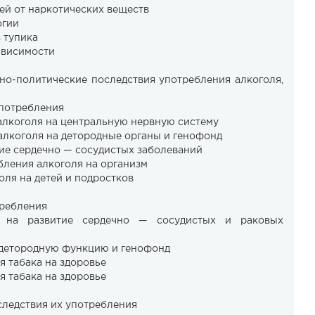
тей от наркотических веществ
огии
з тупика
зависимости
ьно-политические последствия употребления алкоголя,
 употребления
 алкоголя на центральную нервную систему
 алкоголя на детородные органы и генофонд
итие сердечно — сосудистых заболеваний
ебления алкоголя на организм
голя на детей и подростков
требления
ка на развитие сердечно — сосудистых и раковых
на детородную функцию и генофонд
ия табака на здоровье
ия табака на здоровье
оследствия их употребления