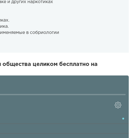
аке и других наркотиках
ках.
ика.
рименяемые в собриологии
и общества целиком бесплатно на